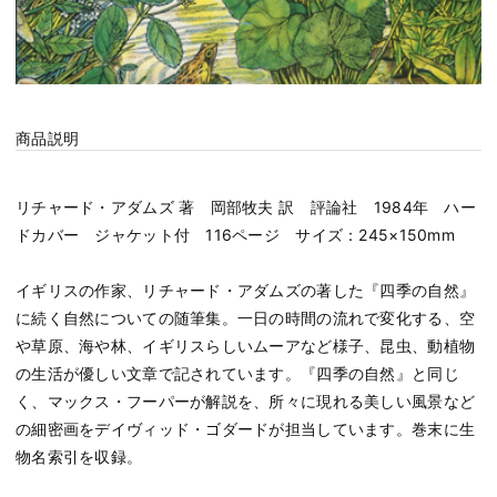
商品説明
リチャード・アダムズ 著 岡部牧夫 訳 評論社 1984年 ハー
ドカバー ジャケット付 116ページ サイズ：245×150mm
イギリスの作家、リチャード・アダムズの著した『四季の自然』
に続く自然についての随筆集。一日の時間の流れで変化する、空
や草原、海や林、イギリスらしいムーアなど様子、昆虫、動植物
の生活が優しい文章で記されています。『四季の自然』と同じ
く、マックス・フーパーが解説を、所々に現れる美しい風景など
の細密画をデイヴィッド・ゴダードが担当しています。巻末に生
物名索引を収録。