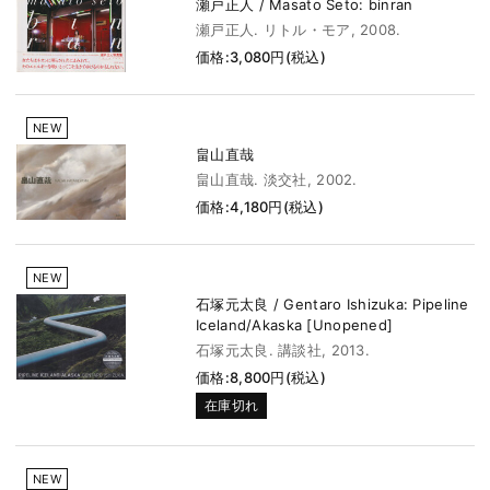
瀬戸正人 / Masato Seto: binran
瀬戸正人. リトル・モア, 2008.
価格:3,080円(税込)
NEW
畠山直哉
畠山直哉. 淡交社, 2002.
価格:4,180円(税込)
NEW
石塚元太良 / Gentaro Ishizuka: Pipeline
Iceland/Akaska [Unopened]
石塚元太良. 講談社, 2013.
価格:8,800円(税込)
在庫切れ
NEW