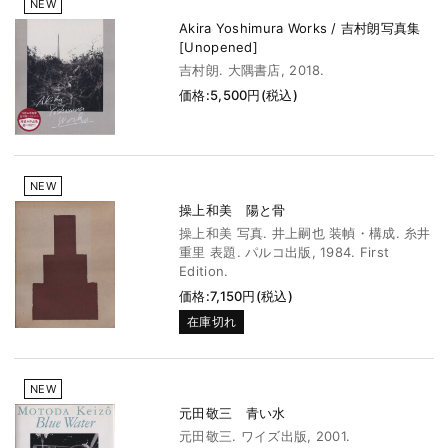
NEW
Akira Yoshimura Works / 吉村朗写真集
[Unopened]
吉村朗. 大隅書店, 2018.
価格:5,500円(税込)
NEW
操上和美 陽と骨
操上和美 写真. 井上嗣也 装幀・構成. 糸井
重里 表題. パルコ出版, 1984. First
Edition.
価格:7,150円(税込)
在庫切れ
NEW
元田敬三 青い水
元田敬三. ワイズ出版, 2001.