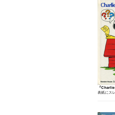
『Charlie
表紙にス