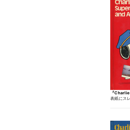
『Charlie
表紙にス