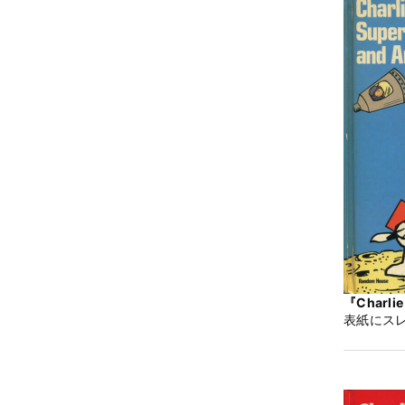
『Charlie
表紙にス