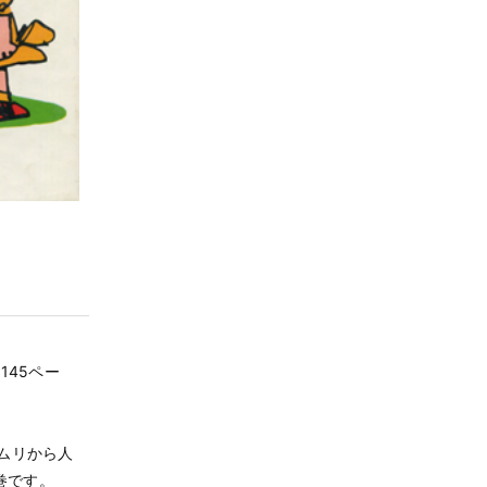
 145ペー
ムリから人
巻です。