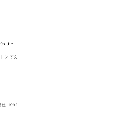
60s the
トン 序文.
 1992.