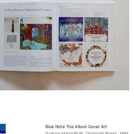
Blue Note The Album Cover Art
Graham Marsh他 編. Chronicle Books, 1991.