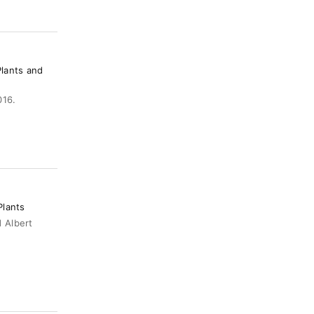
Plants and
016.
Plants
Albert