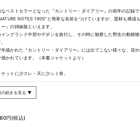
的なベストセラーとなった『カントリー・ダイアリー』の前年の記録で
NATURE NOTES 1905"と簡単な名前をつけていますが、題材も構
リー』の姉妹版といえます。
のイングランド中部やデボンを旅行し、その時に観察した野生の動植物
す。
翌年描かれた『カントリー・ダイアリー』には出てこない様々な、花や
で描かれています。（本書ジャケットより）
ャケットに少スレ・天に少シミ有。
明の続きを見る ▼
080円
(税込)