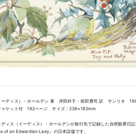
ーディス）・ホールデン 著 岸田衿子・前田豊司 訳 サンリオ 19
ャケット付 192ページ サイズ：236×183mm
エディス（イーディス）・ホールデンが旅行先で記録した自然観察日記『
tes of an Edwardian Lady』の日本語版です。