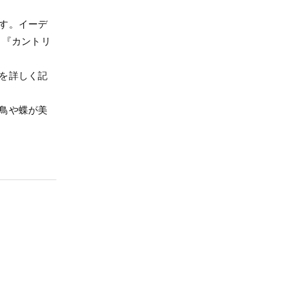
す。イーデ
成も『カントリ
を詳しく記
鳥や蝶が美