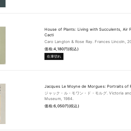
House of Plants: Living with Succulents, Air 
Cacti
Caro Langton & Rose Ray. Frances Lincoln, 2
価格:4,180円(税込)
在庫切れ
Jacques Le Moyne de Morgues: Portraits of 
ジャック・ル・モワン・ド・モルグ. Victoria and 
Museum, 1984.
価格:6,050円(税込)