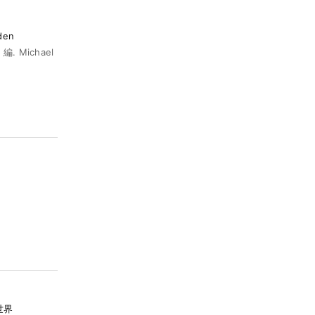
den
. Michael
世界