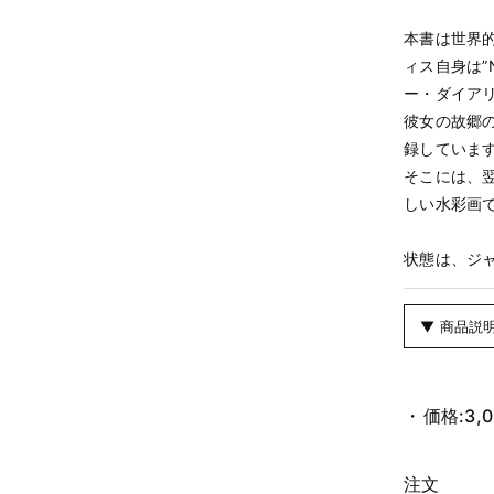
本書は世界
ィス自身は”
ー・ダイア
彼女の故郷
録していま
そこには、
しい水彩画
状態は、ジ
▼ 商品説
価格:
3,
注文