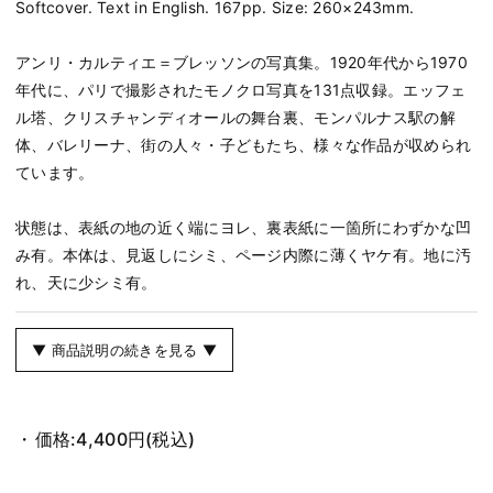
Softcover. Text in English. 167pp. Size: 260×243mm.
アンリ・カルティエ＝ブレッソンの写真集。1920年代から1970
年代に、パリで撮影されたモノクロ写真を131点収録。エッフェ
ル塔、クリスチャンディオールの舞台裏、モンパルナス駅の解
体、バレリーナ、街の人々・子どもたち、様々な作品が収められ
ています。
状態は、表紙の地の近く端にヨレ、裏表紙に一箇所にわずかな凹
み有。本体は、見返しにシミ、ページ内際に薄くヤケ有。地に汚
れ、天に少シミ有。
▼ 商品説明の続きを見る ▼
価格:
4,400円
(税込)