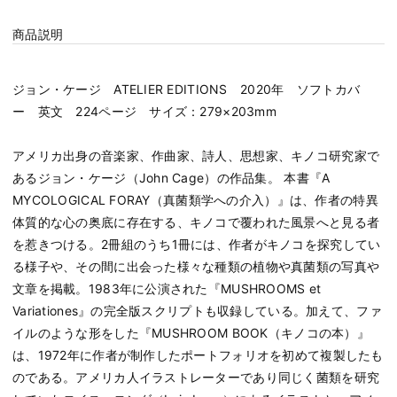
商品説明
ジョン・ケージ ATELIER EDITIONS 2020年 ソフトカバ
ー 英文 224ページ サイズ：279×203mm
アメリカ出身の音楽家、作曲家、詩人、思想家、キノコ研究家で
あるジョン・ケージ（John Cage）の作品集。 本書『A
MYCOLOGICAL FORAY（真菌類学への介入）』は、作者の特異
体質的な心の奥底に存在する、キノコで覆われた風景へと見る者
を惹きつける。2冊組のうち1冊には、作者がキノコを探究してい
る様子や、その間に出会った様々な種類の植物や真菌類の写真や
文章を掲載。1983年に公演された『MUSHROOMS et
Variationes』の完全版スクリプトも収録している。加えて、ファ
イルのような形をした『MUSHROOM BOOK（キノコの本）』
は、1972年に作者が制作したポートフォリオを初めて複製したも
のである。アメリカ人イラストレーターであり同じく菌類を研究