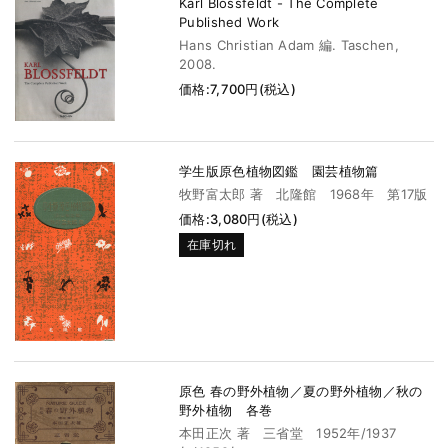
Karl Blossfeldt - The Complete
Published Work
Hans Christian Adam 編. Taschen,
2008.
価格:7,700円(税込)
学生版原色植物図鑑 園芸植物篇
牧野富太郎 著 北隆館 1968年 第17版
価格:3,080円(税込)
在庫切れ
原色 春の野外植物／夏の野外植物／秋の
野外植物 各巻
本田正次 著 三省堂 1952年/1937