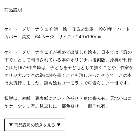
商品説明
ケイト・グリーナウェイ 詩・絵 ほるぷ出版 1981年 ハード
カバー 英文 64ページ サイズ：240×190mm
ケイト・グリーナウェイが初めて出版した絵本、日本では『窓の
下で』として刊行されている本のオリジナル復刻版。原典が刊行
された1879年当時は、子どもを子どもとして描くことや、作家が
オリジナルで本の為に詩を書くことも珍しかったそうで、この本
は大流行しました。詩も絵もユーモラスで可愛らしい一冊です。
状態は、表紙・裏表紙にスレ・色褪せ・角に傷み有。天地小口に
ヤケ・少シミ有。見返しに一部色褪せ、一部汚れ有。
▼ 商品説明の続きを見る ▼