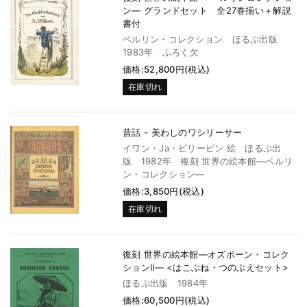
ン― グランドセット 全27巻揃い＋解説
書付
ベルリン・コレクション ほるぷ出版
1983年 ふろく欠
価格:52,800円(税込)
在庫切れ
昔話 - 美わしのワシリーサー
イワン・Ja・ビリービン 絵 ほるぷ出
版 1982年 複刻 世界の絵本館―ベルリ
ン・コレクション―
価格:3,850円(税込)
在庫切れ
復刻 世界の絵本館―オズボーン・コレク
ションII― <はこぶね・つのぶえセット>
ほるぷ出版 1984年
価格:60,500円(税込)