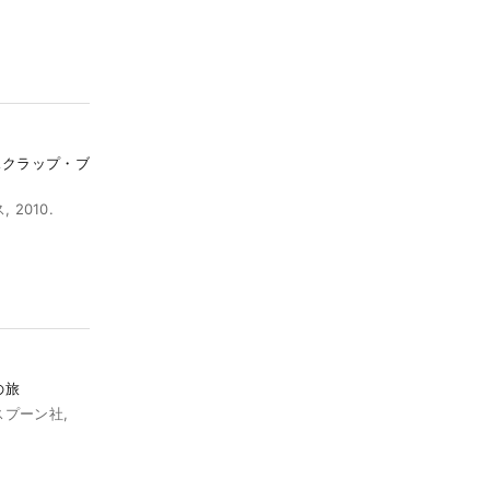
』スクラップ・ブ
 2010.
の旅
, スプーン社,