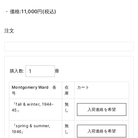
価格:
11,000円
(税込)
注文
購入数:
冊
Montgomery Ward 各
在
カート
号
庫
『fall & winter, 1944-
無
入荷連絡を希望
45』
し
『spring & summer,
無
入荷連絡を希望
1946』
し