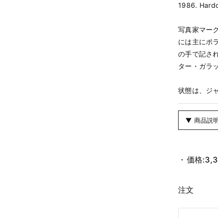
1986. Hardc
写真家マー
には主にポ
の手で記さ
ター・ガラ
状態は、ジ
▼ 商品説
価格:
3,
注文