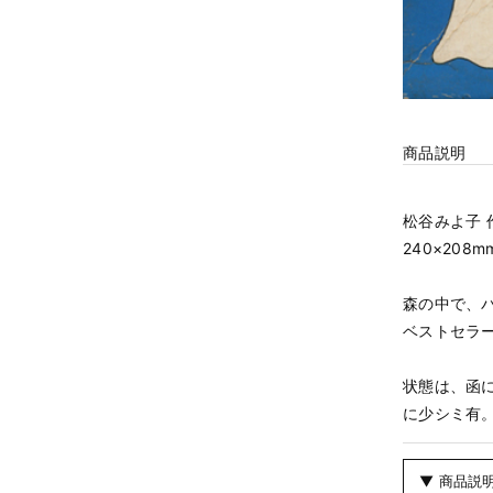
商品説明
松谷みよ子 
240×208m
森の中で、
ベストセラ
状態は、函
に少シミ有
▼ 商品説