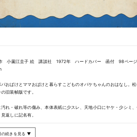
作 小薗江圭子 絵 講談社 1972年 ハードカバー 函付 98ページ
m
パパおばけとママおばけと暮らすこどものオバケちゃんのおはなし。松
ーの旧装幀版です。
に汚れ・破れ等の傷み、本体表紙に少スレ、天地小口にヤケ・少シミ、
。見返しに記名有。
明の続きを見る ▼