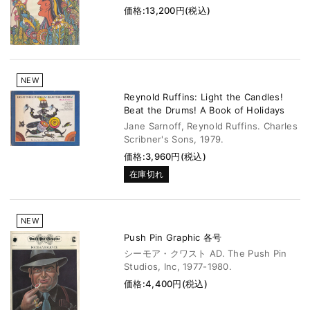
価格:13,200円(税込)
NEW
Reynold Ruffins: Light the Candles!
Beat the Drums! A Book of Holidays
Jane Sarnoff, Reynold Ruffins. Charles
Scribner's Sons, 1979.
価格:3,960円(税込)
在庫切れ
NEW
Push Pin Graphic 各号
シーモア・クワスト AD. The Push Pin
Studios, Inc, 1977-1980.
価格:4,400円(税込)