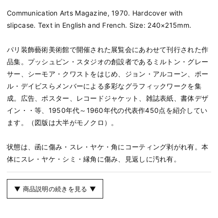
Communication Arts Magazine, 1970. Hardcover with
slipcase. Text in English and French. Size: 240×215mm.
パリ装飾藝術美術館で開催された展覧会にあわせて刊行された作
品集。プッシュピン・スタジオの創設者であるミルトン・グレー
サー、シーモア・クワストをはじめ、ジョン・アルコーン、ポー
ル・デイビスらメンバーによる多彩なグラフィックワークを集
成。広告、ポスター、レコードジャケット、雑誌表紙、書体デザ
イン・・等、1950年代～1960年代の代表作450点を紹介してい
ます。（図版は大半がモノクロ）。
状態は、函に傷み・スレ・ヤケ・角にコーティング剥がれ有。本
体にスレ・ヤケ・シミ・縁角に傷み、見返しに汚れ有。
▼ 商品説明の続きを見る ▼