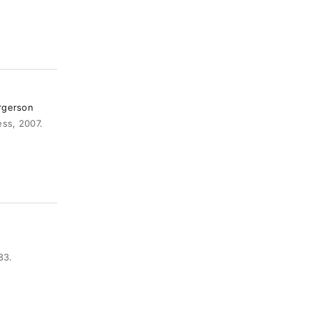
rgerson
, 2007.
83.