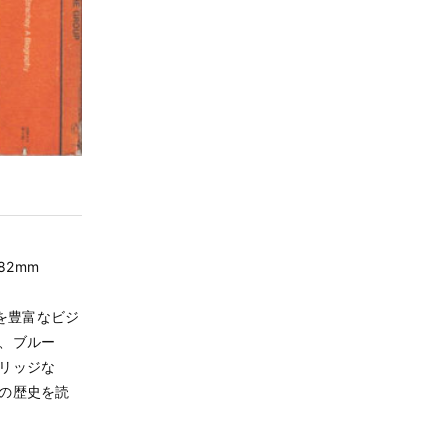
 182mm
を豊富なビジ
、ブルー
リッジな
の歴史を読