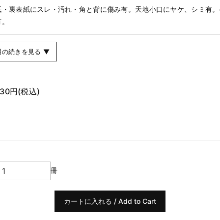
紙・裏表紙にスレ・汚れ・角と背に傷み有。天地小口にヤケ、シミ有。
有。
明の続きを見る ▼
830円
(税込)
冊