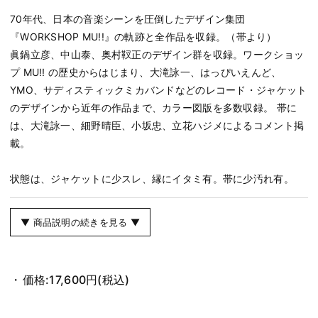
70年代、日本の音楽シーンを圧倒したデザイン集団
『WORKSHOP MU!!』の軌跡と全作品を収録。（帯より）
眞鍋立彦、中山泰、奥村靫正のデザイン群を収録。ワークショッ
プ MU!! の歴史からはじまり、大滝詠一、はっぴいえんど、
YMO、サディスティックミカバンドなどのレコード・ジャケット
のデザインから近年の作品まで、カラー図版を多数収録。 帯に
は、大滝詠一、細野晴臣、小坂忠、立花ハジメによるコメント掲
載。
状態は、ジャケットに少スレ、縁にイタミ有。帯に少汚れ有。
▼ 商品説明の続きを見る ▼
価格:
17,600円
(税込)