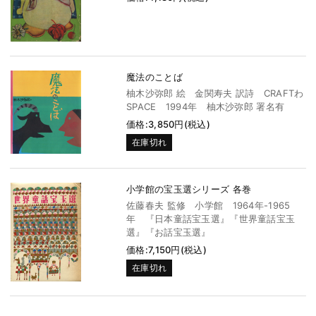
魔法のことば
柚木沙弥郎 絵 金関寿夫 訳詩 CRAFTわ
SPACE 1994年 柚木沙弥郎 署名有
価格:3,850円(税込)
在庫切れ
小学館の宝玉選シリーズ 各巻
佐藤春夫 監修 小学館 1964年-1965
年 『日本童話宝玉選』『世界童話宝玉
選』『お話宝玉選』
価格:7,150円(税込)
在庫切れ