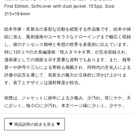
First Edition. Softcover with dust jacket. 155pp. Size:
215×194mm
絵本作家・長新太の多彩な活動を総覧する作品集です。絵本や挿
絵に加え、風刺漫画やユーモラスなドローイングまで幅広く収録
し、彼のナンセンス精神と奇想の世界を多面的に伝えています。
特に120コマの大長編漫画「怪人タマネギ男」が完全収録され、
漫画家としての側面を示す貴重な資料でもあります。また、植草
甚一や伊丹十三らによる寄稿も掲載され、同時代の文化人による
評価や証言を通して、長新太の魅力が立体的に浮かび上がりま
す。装丁とデザインは湯村輝彦が担当。
状態は、ジャケットに経年による少傷み、少汚れ。背にヤケ。天
に少シミ。地小口に少汚れ。本文ページ縁に少シミ。少ヤケ。
▼ 商品説明の続きを見る ▼