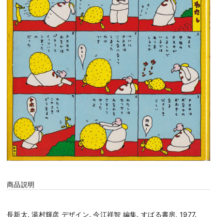
商品説明
長新太. 湯村輝彦 デザイン. 今江祥智 編集. すばる書房, 1977.