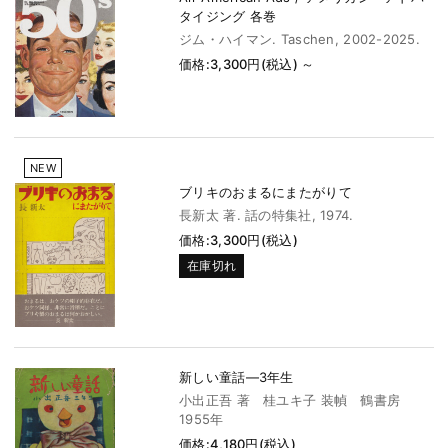
タイジング 各巻
ジム・ハイマン. Taschen, 2002-2025.
価格:3,300円(税込)
～
NEW
ブリキのおまるにまたがりて
長新太 著. 話の特集社, 1974.
価格:3,300円(税込)
在庫切れ
新しい童話―3年生
小出正吾 著 桂ユキ子 装幀 鶴書房
1955年
価格:4,180円(税込)