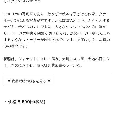
サイズ：234×205mm
アメリカの写真家であり、数かずの絵本を手がける作家、タナ・
ホーバンによる写真絵本です。たんぽぽのわた毛、ふうっとする
子ども、子どものくちびるは、大きなシマウマのひとみに繋が
り… ページの中央が四角く切りとられ、次のページへ橋わたしを
するようなストーリーが展開されています。文字はなく、写真の
みの構成です。
状態は、ジャケットにスレ・傷み、天地にスレ有。天地小口にシ
ミ、本文にシミ有。個人研究費図書のラベル有。
▼ 商品説明の続きを見る ▼
価格:
5,500円
(税込)