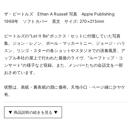
ザ・ビートルズ Ethan A Russell 写真 Apple Publishing
1969年 ソフトカバー 英文 サイズ: 270×215mm
ビートルズの"Let It Be"ボックス・セットに付随していた写真
集。ジョン・レノン、ポール・マッカートニー、ジョージ・ハリ
スン、リンゴ・スターの各ショットやスタジオでの演奏風景、ア
ップル本社の屋上で行われた最後のライヴ、"ルーフトップ・コ
ンサート"の様子など収録。また、メンバーたちの会話文を一部
おさめています。
状態は、表紙・裏表紙の淵に傷有。天地小口・ページ縁に少ヤケ
有。
▼ 商品説明の続きを見る ▼