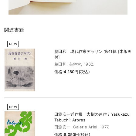
関連書籍
NEW
脇田和 現代作家デッサン 第41輯 [木版画
付]
脇田和. 芸艸堂, 1962.
価格:4,180円(税込)
NEW
田淵安一近作展 大樹の連作 / Yasukazu
Tabuchi: Arbres
田淵安一. Galerie Ariel, 1977.
価格:6,050円(税込)