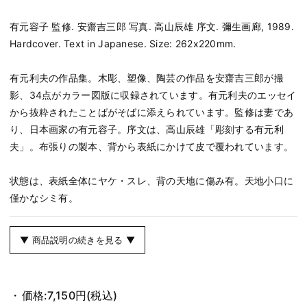
有元容子 監修. 安齋吉三郎 写真. 高山辰雄 序文. 彌生画廊, 1989.
Hardcover. Text in Japanese. Size: 262x220mm.
有元利夫の作品集。木彫、塑像、陶芸の作品を安齋吉三郎が撮
影、34点がカラー図版に収録されています。有元利夫のエッセイ
から抜粋されたことばがそばに添えられています。監修は妻であ
り、日本画家の有元容子。序文は、高山辰雄「彫刻する有元利
夫」。布張りの製本、背から表紙にかけて皮で覆われています。
状態は、表紙全体にヤケ・スレ、背の天地に傷み有。天地小口に
僅かなシミ有。
▼ 商品説明の続きを見る ▼
価格:
7,150円
(税込)