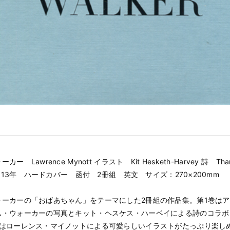
ー Lawrence Mynott イラスト Kit Hesketh-Harvey 詩 Tha
 2013年 ハードカバー 函付 2冊組 英文 サイズ：270×200mm
ォーカーの「おばあちゃん」をテーマにした2冊組の作品集。第1巻は
ム・ウォーカーの写真とキット・ヘスケス・ハーベイによる詩のコラボ
ではローレンス・マイノットによる可愛らしいイラストがたっぷり楽し