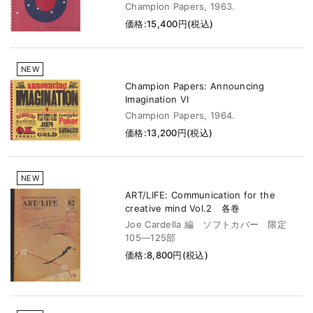
Champion Papers, 1963.
価格:15,400円(税込)
NEW
Champion Papers: Announcing
Imagination VI
Champion Papers, 1964.
価格:13,200円(税込)
NEW
ART/LIFE: Communication for the
creative mind Vol.2 各巻
Joe Cardella 編 ソフトカバー 限定
105―125部
価格:8,800円(税込)