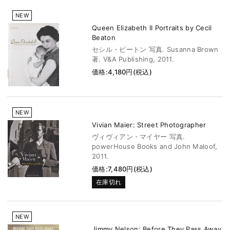
NEW
Queen Elizabeth II Portraits by Cecil
Beaton
セシル・ビートン 写真. Susanna Brown
著. V&A Publishing, 2011.
価格:4,180円(税込)
NEW
Vivian Maier: Street Photographer
ヴィヴィアン・マイヤー 写真.
powerHouse Books and John Maloof,
2011.
価格:7,480円(税込)
在庫切れ
NEW
Jimmy Nelson: Before They Pass Away