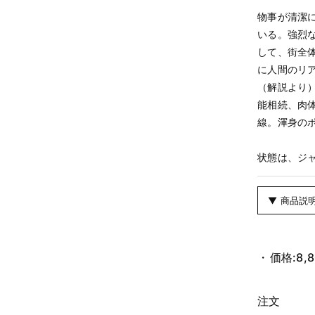
物事が清潔
いる。強烈
して、街全
に人間のリア
（解説より
能相続、肉
線。渾身の
状態は、ジ
▼ 商品説
価格:
8,
注文