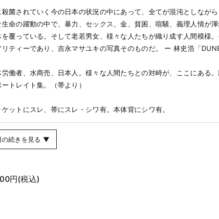
に殺菌されていく今の日本の状況の中にあって、全てが混沌としながら
な生命の躍動の中で、暴力、セックス、金、貧困、喧騒、義理人情が渾
体を覆っている。そして老若男女、様々な人たちが織り成す人間模様。
リティーであり、吉永マサユキの写真そのものだ。 ー 林史浩「DUN
）
体労働者、水商売、日本人。様々な人間たちとの対峙が、ここにある。
ポートレイト集。（帯より）
ャケットにスレ、帯にスレ・シワ有。本体背にシワ有。
明の続きを見る ▼
800円
(税込)