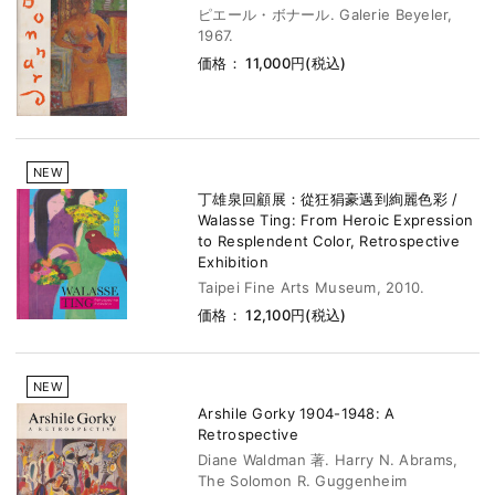
ピエール・ボナール. Galerie Beyeler,
1967.
価格： 11,000円(税込)
NEW
丁雄泉回顧展：從狂狷豪邁到絢麗色彩 /
Walasse Ting: From Heroic Expression
to Resplendent Color, Retrospective
Exhibition
Taipei Fine Arts Museum, 2010.
価格： 12,100円(税込)
NEW
Arshile Gorky 1904-1948: A
Retrospective
Diane Waldman 著. Harry N. Abrams,
The Solomon R. Guggenheim