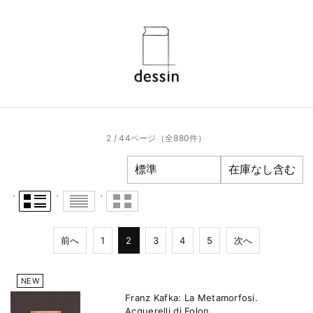
2 / 44ページ
（全880件）
前へ
1
2
3
4
5
次へ
NEW
Franz Kafka: La Metamorfosi.
Acquerelli di Folon.