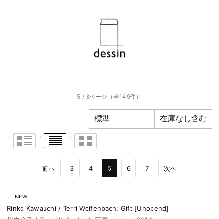
5 / 8ページ
（全149件）
前へ
3
4
5
6
7
次へ
NEW
Rinko Kawauchi / Terri Weifenbach: Gift [Unopend]