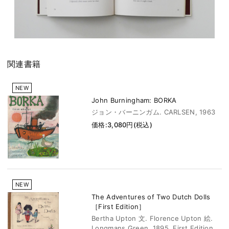
関連書籍
NEW
John Burningham: BORKA
ジョン・バーニンガム. CARLSEN, 1963
価格:3,080円(税込)
NEW
The Adventures of Two Dutch Dolls
［First Edition］
Bertha Upton 文. Florence Upton 絵.
Longmans Green, 1895. First Edition.