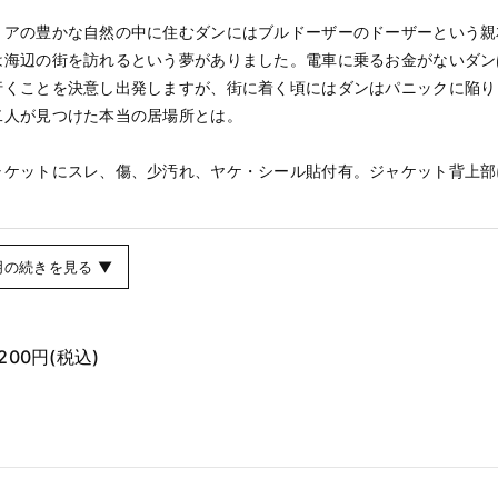
リアの豊かな自然の中に住むダンにはブルドーザーのドーザーという親
は海辺の街を訪れるという夢がありました。電車に乗るお金がないダン
行くことを決意し出発しますが、街に着く頃にはダンはパニックに陥り
二人が見つけた本当の居場所とは。
ャケットにスレ、傷、少汚れ、ヤケ・シール貼付有。ジャケット背上部
明の続きを見る ▼
,200円
(税込)