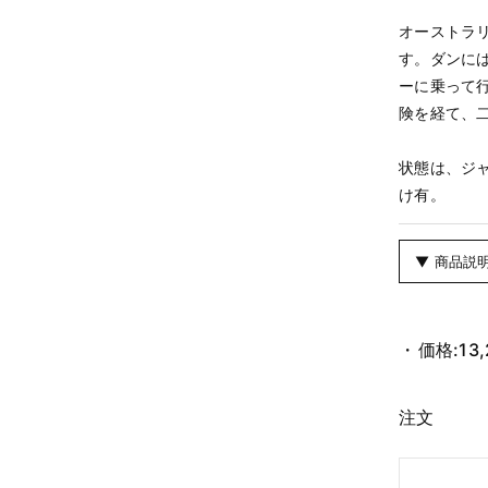
オーストラ
す。ダンに
ーに乗って
険を経て、
状態は、ジ
け有。
▼ 商品説
価格:
13
注文