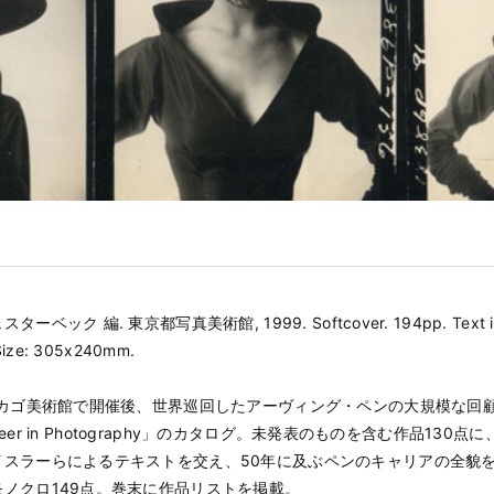
ーベック 編. 東京都写真美術館, 1999. Softcover. 194pp. Text i
Size: 305x240mm.
シカゴ美術館で開催後、世界巡回したアーヴィング・ペンの大規模な回顧展「
 Career in Photography」のカタログ。未発表のものを含む作品130
イスラーらによるテキストを交え、50年に及ぶペンのキャリアの全貌
ノクロ149点。巻末に作品リストを掲載。