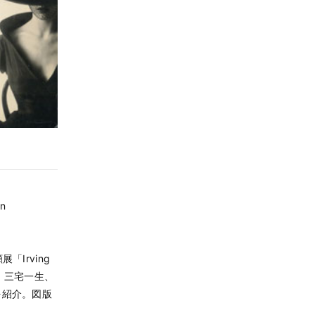
n
Irving
点に、三宅一生、
を紹介。図版