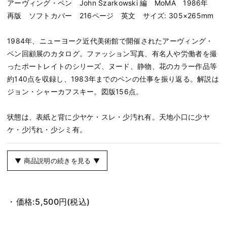
アーヴィング・ペン John Szarkowski 編 MoMA 1986年
再版 ソフトカバー 216ページ 英文 サイズ: 305×265mm
1984年、ニューヨーク近代美術館で開催されたアーヴィング・
ペン回顧展のカタログ。ファッション写真、有名人や労働者を撮
ったポートレイトのシリーズ、ヌード、静物、花のカラー作品等
約140点を収録し、1983年までのペンの仕事を振り返る。解説は
ジョン・シャーカフスキー。図版156点。
状態は、表紙と背に少ヤケ・スレ・少汚れ有。天地小口に少ヤ
ケ・少汚れ・少シミ有。
▼ 商品説明の続きを見る ▼
価格:
5,500円
(税込)