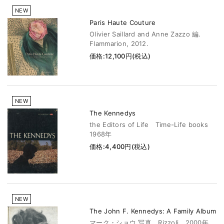
NEW
Paris Haute Couture
Olivier Saillard and Anne Zazzo 編.
Flammarion, 2012.
価格:12,100円(税込)
NEW
The Kennedys
the Editors of Life Time-Life books
1968年
価格:4,400円(税込)
NEW
The John F. Kennedys: A Family Album
マーク・ショウ 写真 Rizzoli 2000年