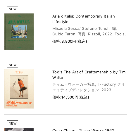
NEW
Aria d'Italia: Contemporary Italian
Lifestyle
Micaela Sessa/ Stefano Tonchi 編,
Guido Taroni 写真. Rizzoli, 2022. Tod's.
価格:8,800円(税込)
NEW
Tod's The Art of Craftsmanship by Tim
Walker
ティム・ウォーカー写真, T-Factory クリ
エイティブディレクション. 2023.
価格:14,300円(税込)
NEW
Coco Chanel: Three Weeks 1962