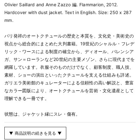
Olivier Saillard and Anne Zazzo 編. Flammarion, 2012.
Hardcover with dust jacket. Text in English. Size: 250 x 287
mm.
パリ発祥のオートクチュールの歴史と本質を、文化史・美術史の
視点から総合的にまとめた大判書籍。19世紀のシャルル・フレデ
リック・ワースによる制度の確立から、ディオール、バレンシア
ガ、サン＝ローランなど20世紀の主要メゾン、さらに現代までを
網羅しています。衣服そのものだけでなく、顧客制度、職人技、
素材、ショーの演出といったクチュールを支える仕組みも詳述。
ガリエラ美術館のキュレーターによる信頼性の高い解説と、豊富
なカラー図版により、オートクチュールを芸術・文化遺産として
理解できる一冊です。
状態は、ジャケット縁にスレ・傷有。
▼ 商品説明の続きを見る ▼