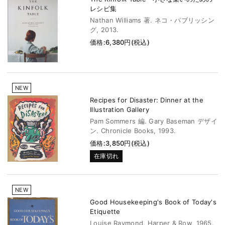
レシピ集
Nathan Williams 著. ネコ・パブリッシン
グ, 2013.
価格:6,380円(税込)
NEW
Recipes for Disaster: Dinner at the
Illustration Gallery
Pam Sommers 編. Gary Baseman デザイ
ン. Chronicle Books, 1993.
価格:3,850円(税込)
在庫切れ
NEW
Good Housekeeping's Book of Today's
Etiquette
Louise Raymond, Harper & Row, 1965.