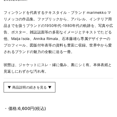
フィンランドを代表するテキスタイル・ブランド marimekko マ
リメッコの作品集。ファブリックから、アパレル、インテリア用
品までを扱うブランドの1950年代-1980年代の軌跡を、写真や広
告、ポスター、雑誌誌面等の多彩なイメージとテキストでたどる
他、Maija Isola、Annika Rimala、石本藤雄ら専属デザイナーの
プロフィール、図版付年表等の資料も豊富に収録。世界中から愛
されるブランドの魅力の全貌に迫る一冊。
状態は、ジャケットにスレ・縁に傷み、裏にシミ有。本体表紙と
見返しにわずかな汚れ有。
▼ 商品説明の続きを見る ▼
価格:
6,600円
(税込)