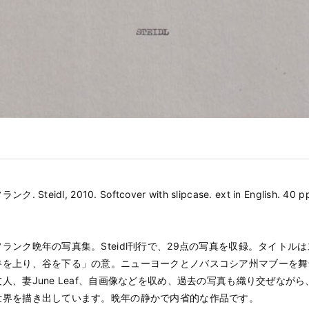
Steidl, 2010. Softcover with slipcase. ext in English. 40 pp
ランク晩年の写真集。Steidl刊行で、29点の写真を収録。タイトル
谷を上り、谷を下る」の意。ニューヨークとノバスコシア州マブーを舞
人、妻June Leaf、自画像などを収め、過去の写真も織り交ぜなが
世界を描き出しています。晩年の静かで内省的な作品です。