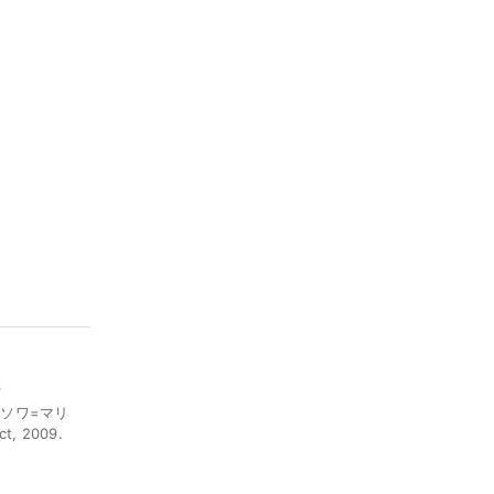
6
ンソワ=マリ
t, 2009.