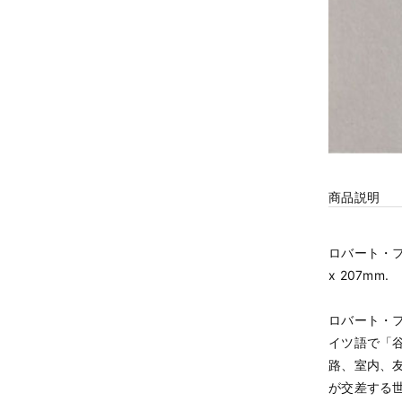
商品説明
ロバート・フランク. 
x 207mm.
ロバート・フ
イツ語で「
路、室内、友
が交差する