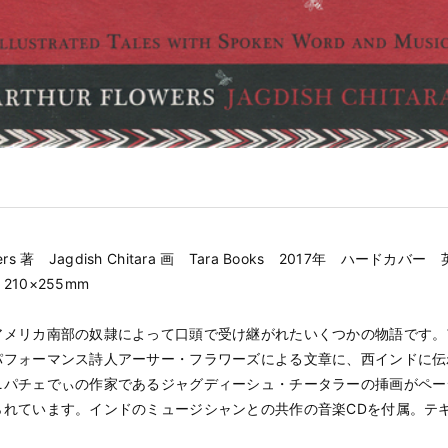
lowers 著 Jagdish Chitara 画 Tara Books 2017年 ハードカバ
10×255mm
アメリカ南部の奴隷によって口頭で受け継がれたいくつかの物語です。
パフォーマンス詩人アーサー・フラワーズによる文章に、西インドに伝
ニパチェでぃの作家であるジャグディーシュ・チータラーの挿画がペー
られています。インドのミュージシャンとの共作の音楽CDを付属。テ