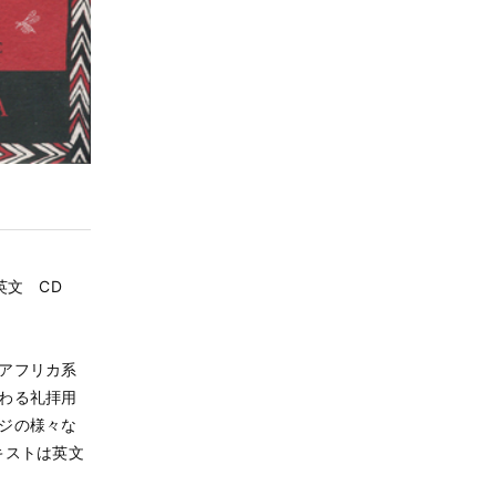
ー 英文 CD
アフリカ系
わる礼拝用
ジの様々な
キストは英文