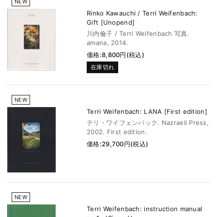
NEW
Rinko Kawauchi / Terri Weifenbach:
Gift [Unopend]
川内倫子 / Terri Weifenbach 写真.
amana, 2014.
価格:8,800円(税込)
在庫切れ
NEW
Terri Weifenbach: LANA [First edition]
テリ・ワイフェンバック. Nazraeli Press,
2002. First edition.
価格:29,700円(税込)
NEW
Terri Weifenbach: instruction manual