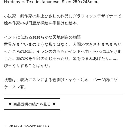
Hardcover. Text in Japanese. Size: 250x248mm.
小説家、劇作家の井上ひさしの作品にグラフィックデザイナーで
絵本作家の杉田豊が挿絵を手掛けた絵本。
インドに伝わるおおらかな天地創造の物語
世界がまだいまのような形ではなく、人間の大きさもまちまちだ
ったころのお話。イランの力もちがインドへ力くらべに出かけま
した。湖の水を全部のんじゃったり、象をつまみあげたり……。
びっくりすることばかり。
状態は、表紙にスレによる色剥げ・ヤケ・汚れ、ページ内にヤ
ケ・スレ有。
▼ 商品説明の続きを見る ▼
価格:
4,180円
(税込)