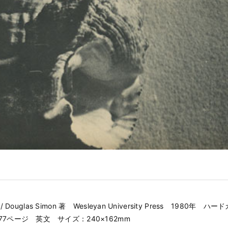
ier / Douglas Simon 著 Wesleyan University Press 1980年
77ページ 英文 サイズ：240×162mm