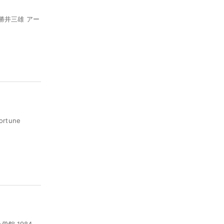
勝井三雄 アー
rtune