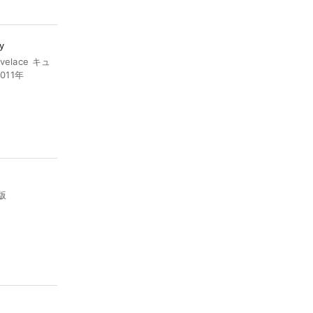
y
velace キュ
 2011年
版