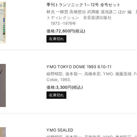
季刊トランソニック 1～12号 全号セット
林光 一柳慧 高橋悠治 武満徹 湯浅譲二 ほか 編 
トディレクション 全音楽譜出版社
1973 -1976年
価格:72,600円(税込)
在庫切れ
YMO TOKYO DOME 1993 6.10-11
細野晴臣. 坂本龍一. 高橋幸宏. YMO. 後藤茂雄. Fo
Cokie, 1993.
価格:3,300円(税込)
在庫切れ
YMO SEALED