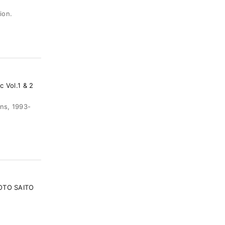
ion.
 Vol.1 & 2
ons, 1993-
OTO SAITO