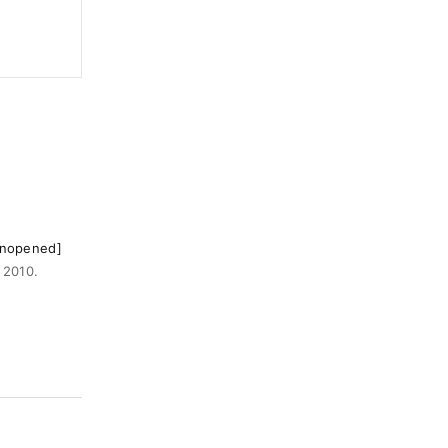
pened]
2010.