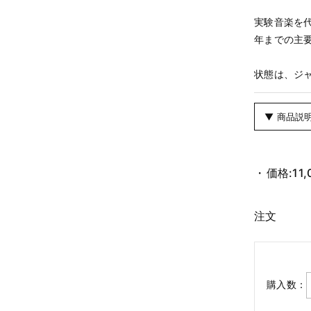
実験音楽を代表
年までの主要
状態は、ジ
▼ 商品説
価格:
11
注文
購入数：