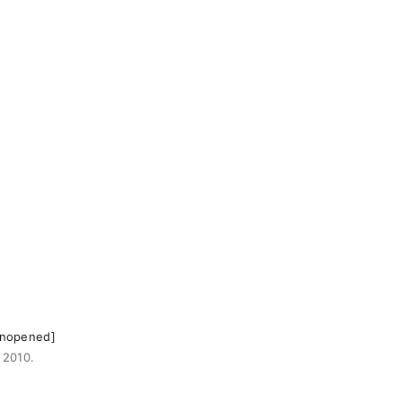
pened]
2010.