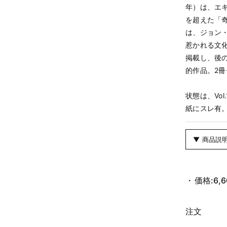
年）は、エ
を超えた「奇
は、ジョン
惹かれる文
掲載し、後
的作品。2
状態は、Vo
紙にスレ有
▼ 商品説
価格:
6,
注文