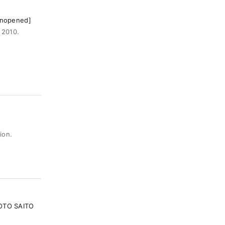
pened]
2010.
ion.
OTO SAITO