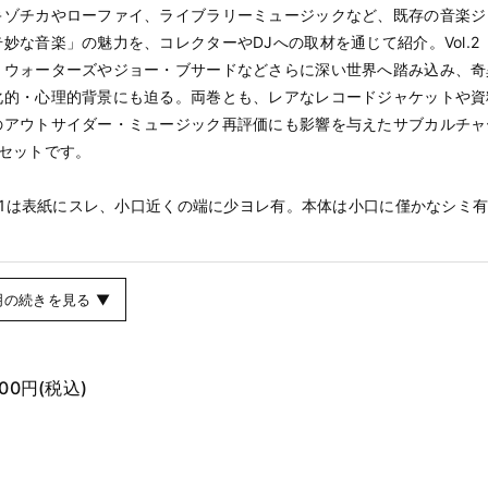
キゾチカやローファイ、ライブラリーミュージックなど、既存の音楽ジ
妙な音楽」の魅力を、コレクターやDJへの取材を通じて紹介。Vol.2（
・ウォーターズやジョー・ブサードなどさらに深い世界へ踏み込み、奇
化的・心理的背景にも迫る。両巻とも、レアなレコードジャケットや資
のアウトサイダー・ミュージック再評価にも影響を与えたサブカルチャ
冊セットです。
l.1は表紙にスレ、小口近くの端に少ヨレ有。本体は小口に僅かなシミ有。V
。
明の続きを見る ▼
600円
(税込)