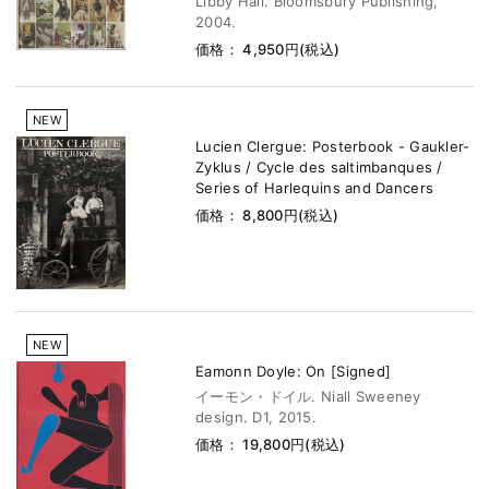
Libby Hall. Bloomsbury Publishing,
2004.
価格： 4,950円(税込)
NEW
Lucien Clergue: Posterbook - Gaukler-
Zyklus / Cycle des saltimbanques /
Series of Harlequins and Dancers
価格： 8,800円(税込)
NEW
Eamonn Doyle: On [Signed]
イーモン・ドイル. Niall Sweeney
design. D1, 2015.
価格： 19,800円(税込)