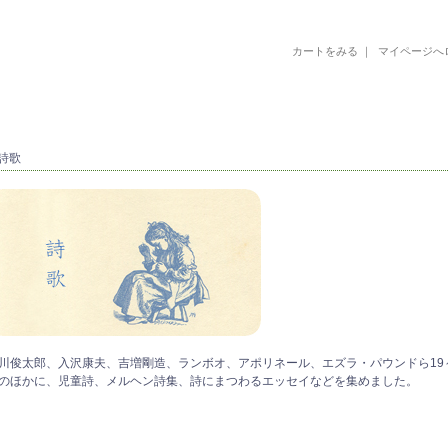
カートをみる
｜
マイページへ
古書 古本 絵本 美術書 デザイン書 絵本 イラストレーション 写真集
 詩歌
川俊太郎、入沢康夫、吉増剛造、ランボオ、アポリネール、エズラ・パウンドら19
のほかに、児童詩、メルヘン詩集、詩にまつわるエッセイなどを集めました。