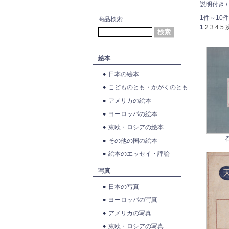
説明付き /
1件～10件
商品検索
1
2
3
4
5
絵本
日本の絵本
こどものとも・かがくのとも
アメリカの絵本
ヨーロッパの絵本
東欧・ロシアの絵本
その他の国の絵本
絵本のエッセイ・評論
写真
日本の写真
ヨーロッパの写真
アメリカの写真
東欧・ロシアの写真