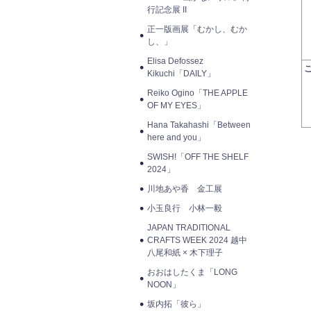
行記念展 II
正一版画展「むかし、むか
し、」
Elisa Defossez
Kikuchi「DAILY」
Reiko Ogino「THE APPLE
OF MY EYES」
Hana Takahashi「Between
here and you」
SWISH!「OFF THE SHELF
2024」
川地あや香 金工展
小玉良行 小林一毅
JAPAN TRADITIONAL
CRAFTS WEEK 2024 越中
八尾和紙 × 木下理子
おおはしたくま「LONG
NOON」
坂内拓「彼ら」