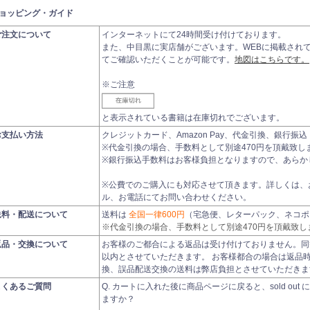
ョッピング・ガイド
ご注文について
インターネットにて24時間受け付けております。
また、中目黒に実店舗がございます。WEBに掲載され
てご確認いただくことが可能です。
地図はこちらです。
※ご注意
と表示されている書籍は在庫切れでございます。
お支払い方法
クレジットカード、Amazon Pay、代金引換、銀行
※代金引換の場合、手数料として別途470円を頂戴致し
※銀行振込手数料はお客様負担となりますので、あらか
※公費でのご購入にも対応させて頂きます。詳しくは、
ル、お電話にてお問い合わせください。
送料・配送について
送料は
全国一律600円
（宅急便、レターパック、ネコポ
※代金引換の場合、手数料として別途470円を頂戴致し
返品・交換について
お客様のご都合による返品は受け付けておりません。同
以内とさせていただきます。 お客様都合の場合は返品
換、誤品配送交換の送料は弊店負担とさせていただきま
よくあるご質問
Q. カートに入れた後に商品ページに戻ると、sold ou
ますか？