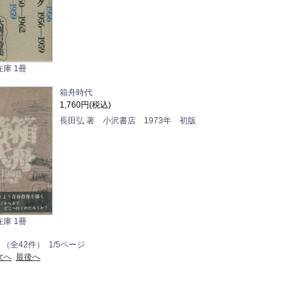
在庫 1冊
箱舟時代
1,760円(税込)
長田弘 著 小沢書店 1973年 初版
在庫 1冊
 （全42件） 1/5ページ
次へ
最後へ