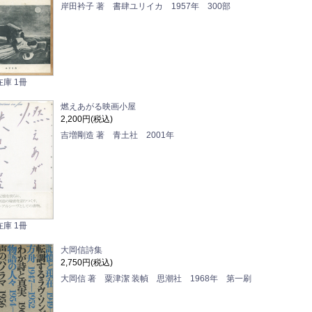
岸田衿子 著 書肆ユリイカ 1957年 300部
在庫 1冊
燃えあがる映画小屋
2,200円(税込)
吉増剛造 著 青土社 2001年
在庫 1冊
大岡信詩集
2,750円(税込)
大岡信 著 粟津潔 装幀 思潮社 1968年 第一刷