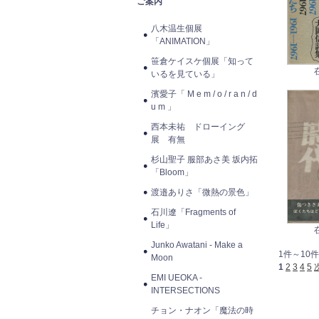
ご案内
八木温生個展
「ANIMATION」
笹倉ケイスケ個展「知って
いるを見ている」
濱愛子「 M e m / o / r a n / d
u m 」
西本未祐 ドローイング
展 有無
杉山聖子 服部あさ美 坂内拓
「Bloom」
渡邉ありさ「微熱の景色」
石川遼「Fragments of
Life」
Junko Awatani - Make a
1件～10件
Moon
1
2
3
4
5
EMI UEOKA -
INTERSECTIONS
チョン・ナオン「魔法の時