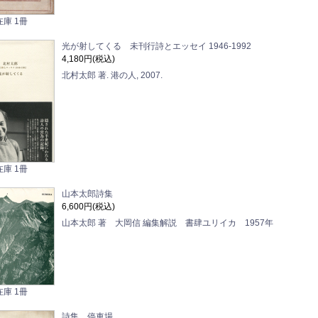
在庫 1冊
光が射してくる 未刊行詩とエッセイ 1946-1992
4,180円(税込)
北村太郎 著. 港の人, 2007.
在庫 1冊
山本太郎詩集
6,600円(税込)
山本太郎 著 大岡信 編集解説 書肆ユリイカ 1957年
在庫 1冊
詩集 停車場