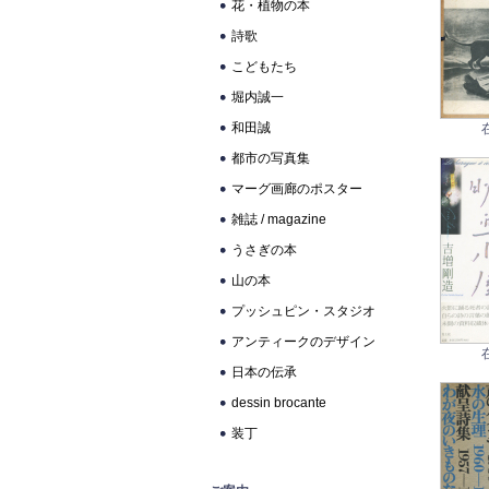
花・植物の本
詩歌
こどもたち
堀内誠一
和田誠
都市の写真集
マーグ画廊のポスター
雑誌 / magazine
うさぎの本
山の本
プッシュピン・スタジオ
アンティークのデザイン
日本の伝承
dessin brocante
装丁