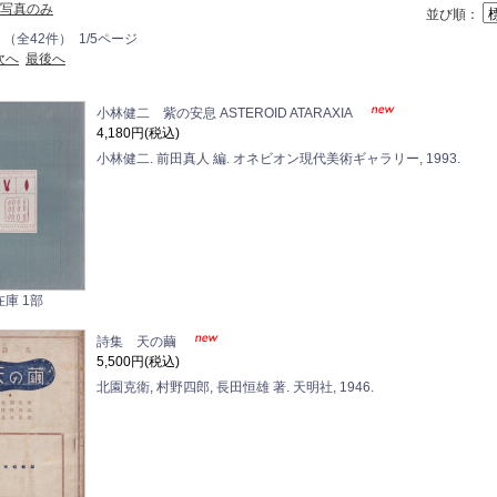
写真のみ
並び順：
 （全42件） 1/5ページ
次へ
最後へ
小林健二 紫の安息 ASTEROID ATARAXIA
4,180円(税込)
小林健二. 前田真人 編. オネビオン現代美術ギャラリー, 1993.
在庫 1部
詩集 天の繭
5,500円(税込)
北園克衛, 村野四郎, 長田恒雄 著. 天明社, 1946.