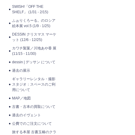
SWISH!「OFF THE
SHELF」 (1/31 - 2/15)
ふぉりくろーる。のロシア
絵本展 vol.5 (1/9 - 1/25)
DESSIN クリスマス マーケ
ット (12/6 - 12/25)
カワチ製菓／川地あや香 展
(11/15 - 11/30)
dessin | デッサン について
過去の展示
ギャラリーレンタル・撮影
スタジオ：スペースのご利
用について
MAP／地図
古書・古本の買取について
過去のイヴェント
公費でのご注文について
旅する本屋 古書玉椿のクラ