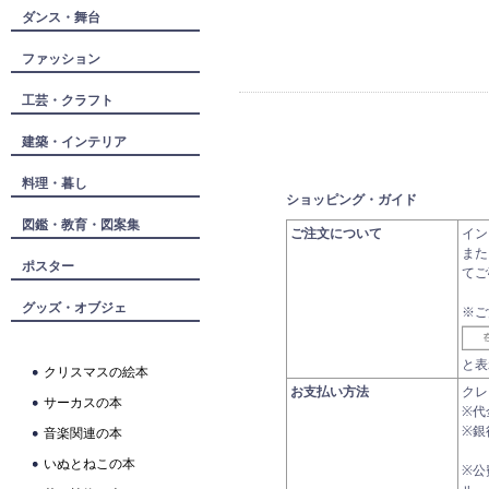
ダンス・舞台
ファッション
工芸・クラフト
建築・インテリア
料理・暮し
ショッピング・ガイド
図鑑・教育・図案集
ご注文について
イン
また
ポスター
てご
グッズ・オブジェ
※ご
と表
クリスマスの絵本
お支払い方法
クレ
サーカスの本
※代
※銀
音楽関連の本
いぬとねこの本
※公