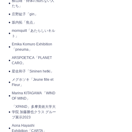
横山雄「得体の知れない人
たち」
庄野紘子「gin」
坂内拓「焦点」
mornquilt「あたらしいキル
ト」
Emika Komuro Exhibition
「pneuma」
ARSPOETICA「PLANET
CARO」
星佐和子「Sininen hetki」
メグホソキ「Jeune fille et
Fleur」
Marina KITAGAWA 「WIND
OF MIND」
「XPAND」多摩美術大学大
学院 加藤勝也クラス グルー
プ展示2023
Aona Hayashi
Exhibition「CARTA」