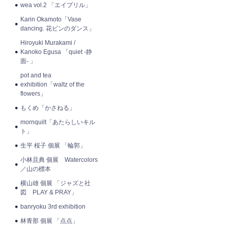
wea vol.2 「エイプリル」
Karin Okamoto「Vase
dancing. 花ビンのダンス」
Hiroyuki Murakami /
Kanoko Egusa 「quiet -静
面- 」
pot and tea
exhibition「waltz of the
flowers」
もくめ「かさねる」
mornquilt「あたらしいキル
ト」
生平 桜子 個展 「輪郭」
小林且典 個展 Watercolors
／山の標本
横山雄 個展 「ジャズと社
図 PLAY & PRAY」
banryoku 3rd exhibition
林青那 個展 「点点」