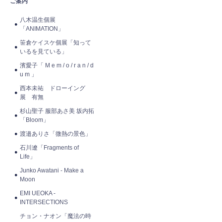
ご案内
八木温生個展
「ANIMATION」
笹倉ケイスケ個展「知って
いるを見ている」
濱愛子「 M e m / o / r a n / d
u m 」
西本未祐 ドローイング
展 有無
杉山聖子 服部あさ美 坂内拓
「Bloom」
渡邉ありさ「微熱の景色」
石川遼「Fragments of
Life」
Junko Awatani - Make a
Moon
EMI UEOKA -
INTERSECTIONS
チョン・ナオン「魔法の時