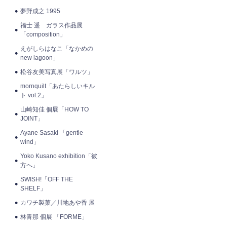
夢野成之 1995
福士 遥 ガラス作品展
「composition」
えがしらはなこ「なかめの
new lagoon」
松谷友美写真展「ワルツ」
mornquilt「あたらしいキル
ト vol.2」
山崎知佳 個展「HOW TO
JOINT」
Ayane Sasaki 「gentle
wind」
Yoko Kusano exhibition「彼
方へ」
SWISH!「OFF THE
SHELF」
カワチ製菓／川地あや香 展
林青那 個展 「FORME」