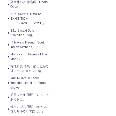
羅久井ハナ 作品展「Doors
Open」
SAKURAKO OIDAIRA
EXHIBITION
「ELEGANCE・POSE」
Eiko Sasaki Solo
Exhibition「fog」
『Travels Through South
Indian Kitchens』フェア
Momoca 「Flowers of The
Moon」
堀池真美 個展「家と言葉の
外に出る1 メキシコ編」
Yuki Mikami × Kaoru
Yoshida exhibition「grass
shower」
前田ひさえ 個展「くりこ と
あめおに」
鈴木いづみ 個展「わたしの
花たちゆるしてほしい」