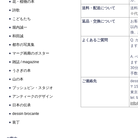
ル、
花・植物の本
送料・配送について
送
詩歌
※代
こどもたち
返品・交換について
お客
以内
堀内誠一
換、
和田誠
よくあるご質問
Q.
都市の写真集
ます
マーグ画廊のポスター
A.
雑誌 / magazine
ます
30
うさぎの本
手数
山の本
ご連絡先
des
〒15
プッシュピン・スタジオ
東京
アンティークのデザイン
tel.
info
日本の伝承
dessin brocante
装丁