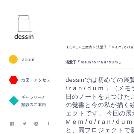
dessin
HOME
>
ご案内
>
濱愛子「 M e m / o / r a 
濱愛子「 M e m / o / r a n / d u m 」
dessinでは初めての展覧会
/ r a n / d u m
日のノートを見つけた
の覚書と今の私が描く
ェクトです。 今回の展
M e m / o / r a n 
と、同プロジェクトで