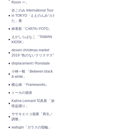
Room ー」
谷このみ International Tour
in TOKYO「ええのんみつけ
た」展
林青那「CARTA / FOTO」
えがしらはなこ「TAIWAN
KIOSK」
dessin christmas market
2019 "色のないクリスマス"
displacement / Rondade
小林一毅 「Between black
& white」
横山雄 「Frameworks」
トーカの寝床
Kalina Leonard 写真展 「妖
怪盆踊り」
ササキエイコ個展「再生／
調整」
wafugin「ガラスの指輪」