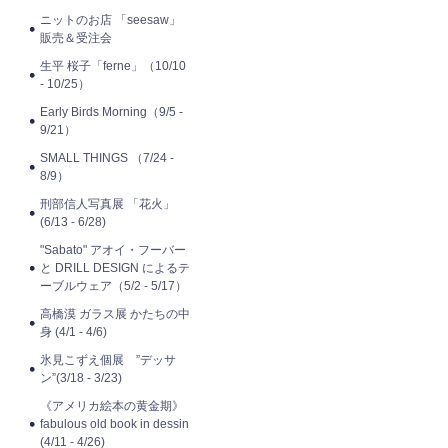
ニットのお店 「seesaw」
販売＆受注会
生平 桜子「ferne」（10/10
- 10/25）
Early Birds Morning（9/5 -
9/21）
SMALL THINGS （7/24 -
8/9）
刑部信人写真展 「花火」
(6/13 - 6/28)
"Sabato" アオイ・フーバー
と DRILL DESIGN によるテ
ーブルウェア（5/2 - 5/17）
高橋漠 ガラス展 かたちの中
身 (4/1 - 4/6)
氷見こずえ個展 ”デッサ
ン”(3/18 - 3/23)
《アメリカ絵本の黄金期》
fabulous old book in dessin
(4/11 - 4/26)