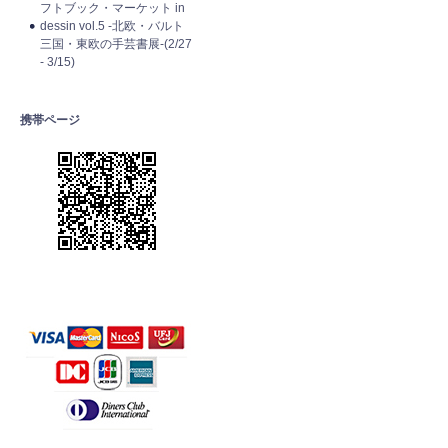
フトブック・マーケット in
dessin vol.5 -北欧・バルト
三国・東欧の手芸書展-(2/27
- 3/15)
携帯ページ