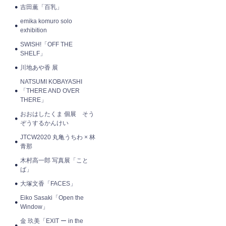
吉田薫「百乳」
emika komuro solo
exhibition
SWISH!「OFF THE
SHELF」
川地あや香 展
NATSUMI KOBAYASHI
「THERE AND OVER
THERE」
おおはしたくま 個展 そう
ぞうするかんけい
JTCW2020 丸亀うちわ × 林
青那
木村高一郎 写真展「こと
ば」
大塚文香「FACES」
Eiko Sasaki「Open the
Window」
金 玖美「EXIT ー in the