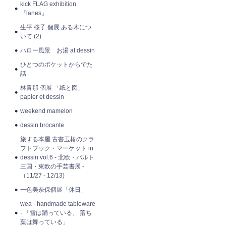
kick FLAG exhibition
『lanes』
生平 桜子 個展 ある木につ
いて (2)
ハロー風景 お湯 at dessin
ひとつのポケットからでた
話
林青那 個展 「紙と図」
papier et dessin
weekend mamelon
dessin brocante
旅する本屋 古書玉椿のクラ
フトブック・マーケット in
dessin vol.6 - 北欧・バルト
三国・東欧の手芸書展 -
（11/27 - 12/13)
一色美奈保個展「休日」
wea - handmade tableware
- 「雪は踊っている、 落ち
葉は舞っている」