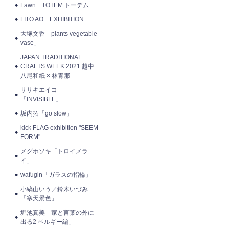
Lawn TOTEM トーテム
LITO AO EXHIBITION
大塚文香「plants vegetable
vase」
JAPAN TRADITIONAL
CRAFTS WEEK 2021 越中
八尾和紙 × 林青那
ササキエイコ
「INVISIBLE」
坂内拓「go slow」
kick FLAG exhibition "SEEM
FORM"
メグホソキ「トロイメラ
イ」
wafugin「ガラスの指輪」
小縞山いう／鈴木いづみ
「寒天景色」
堀池真美「家と言葉の外に
出る2 ベルギー編」