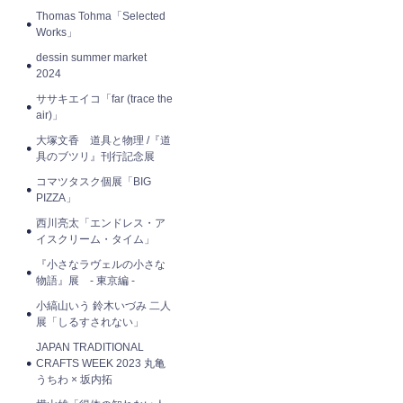
Thomas Tohma「Selected
Works」
dessin summer market
2024
ササキエイコ「far (trace the
air)」
大塚文香 道具と物理 /『道
具のブツリ』刊行記念展
コマツタスク個展「BIG
PIZZA」
西川亮太「エンドレス・ア
イスクリーム・タイム」
『小さなラヴェルの小さな
物語』展 - 東京編 -
小縞山いう 鈴木いづみ 二人
展「しるすされない」
JAPAN TRADITIONAL
CRAFTS WEEK 2023 丸亀
うちわ × 坂内拓