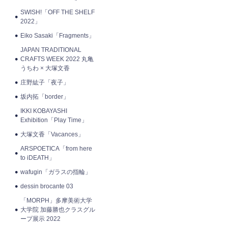
SWISH!「OFF THE SHELF
2022」
Eiko Sasaki「Fragments」
JAPAN TRADITIONAL
CRAFTS WEEK 2022 丸亀
うちわ × 大塚文香
庄野紘子「夜子」
坂内拓「border」
IKKI KOBAYASHI
Exhibition「Play Time」
大塚文香「Vacances」
ARSPOETICA「from here
to iDEATH」
wafugin「ガラスの指輪」
dessin brocante 03
「MORPH」多摩美術大学
大学院 加藤勝也クラスグル
ープ展示 2022