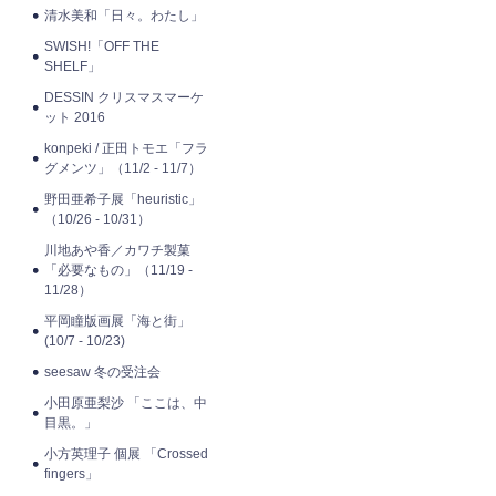
清水美和「日々。わたし」
SWISH!「OFF THE
SHELF」
DESSIN クリスマスマーケ
ット 2016
konpeki / 正田トモエ「フラ
グメンツ」（11/2 - 11/7）
野田亜希子展「heuristic」
（10/26 - 10/31）
川地あや香／カワチ製菓
「必要なもの」（11/19 -
11/28）
平岡瞳版画展「海と街」
(10/7 - 10/23)
seesaw 冬の受注会
小田原亜梨沙 「ここは、中
目黒。」
小方英理子 個展 「Crossed
fingers」