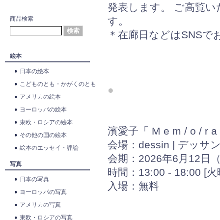
発表します。 ご高覧
商品検索
す。
＊在廊日などはSNSで
絵本
日本の絵本
こどものとも・かがくのとも
●
アメリカの絵本
ヨーロッパの絵本
東欧・ロシアの絵本
濱愛子「 M e m / o / r a 
その他の国の絵本
会場：dessin | デッサ
絵本のエッセイ・評論
会期：2026年6月12日
写真
時間：13:00 - 18:00 
日本の写真
入場：無料
ヨーロッパの写真
アメリカの写真
東欧・ロシアの写真