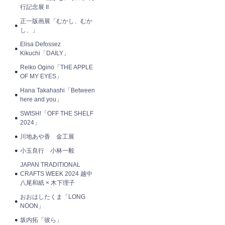
行記念展 II
正一版画展「むかし、むか
し、」
Elisa Defossez
Kikuchi「DAILY」
Reiko Ogino「THE APPLE
OF MY EYES」
Hana Takahashi「Between
here and you」
SWISH!「OFF THE SHELF
2024」
川地あや香 金工展
小玉良行 小林一毅
JAPAN TRADITIONAL
CRAFTS WEEK 2024 越中
八尾和紙 × 木下理子
おおはしたくま「LONG
NOON」
坂内拓「彼ら」