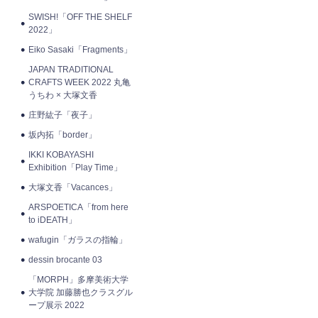
SWISH!「OFF THE SHELF
2022」
Eiko Sasaki「Fragments」
JAPAN TRADITIONAL
CRAFTS WEEK 2022 丸亀
うちわ × 大塚文香
庄野紘子「夜子」
坂内拓「border」
IKKI KOBAYASHI
Exhibition「Play Time」
大塚文香「Vacances」
ARSPOETICA「from here
to iDEATH」
wafugin「ガラスの指輪」
dessin brocante 03
「MORPH」多摩美術大学
大学院 加藤勝也クラスグル
ープ展示 2022