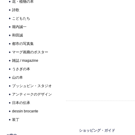
花・植物の本
詩歌
こどもたち
堀内誠一
和田誠
都市の写真集
マーグ画廊のポスター
雑誌 / magazine
うさぎの本
山の本
プッシュピン・スタジオ
アンティークのデザイン
日本の伝承
dessin brocante
装丁
ショッピング・ガイド