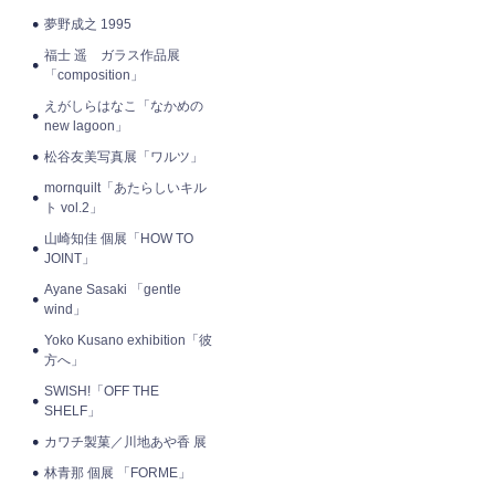
夢野成之 1995
福士 遥 ガラス作品展
「composition」
えがしらはなこ「なかめの
new lagoon」
松谷友美写真展「ワルツ」
mornquilt「あたらしいキル
ト vol.2」
山崎知佳 個展「HOW TO
JOINT」
Ayane Sasaki 「gentle
wind」
Yoko Kusano exhibition「彼
方へ」
SWISH!「OFF THE
SHELF」
カワチ製菓／川地あや香 展
林青那 個展 「FORME」