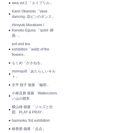
wea vol.2 「エイプリル」
Karin Okamoto「Vase
dancing. 花ビンのダンス」
Hiroyuki Murakami /
Kanoko Egusa 「quiet -静
面- 」
pot and tea
exhibition「waltz of the
flowers」
もくめ「かさねる」
mornquilt「あたらしいキル
ト」
生平 桜子 個展 「輪郭」
小林且典 個展 Watercolors
／山の標本
横山雄 個展 「ジャズと社
図 PLAY & PRAY」
banryoku 3rd exhibition
林青那 個展 「点点」