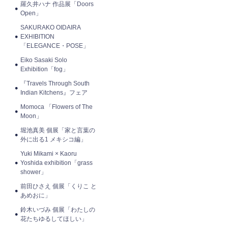
羅久井ハナ 作品展「Doors
Open」
SAKURAKO OIDAIRA
EXHIBITION
「ELEGANCE・POSE」
Eiko Sasaki Solo
Exhibition「fog」
『Travels Through South
Indian Kitchens』フェア
Momoca 「Flowers of The
Moon」
堀池真美 個展「家と言葉の
外に出る1 メキシコ編」
Yuki Mikami × Kaoru
Yoshida exhibition「grass
shower」
前田ひさえ 個展「くりこ と
あめおに」
鈴木いづみ 個展「わたしの
花たちゆるしてほしい」