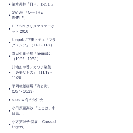
清水美和「日々。わたし」
SWISH!「OFF THE
SHELF」
DESSIN クリスマスマーケ
ット 2016
konpeki / 正田トモエ「フラ
グメンツ」（11/2 - 11/7）
野田亜希子展「heuristic」
（10/26 - 10/31）
川地あや香／カワチ製菓
「必要なもの」（11/19 -
11/28）
平岡瞳版画展「海と街」
(10/7 - 10/23)
seesaw 冬の受注会
小田原亜梨沙 「ここは、中
目黒。」
小方英理子 個展 「Crossed
fingers」