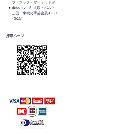
フトブック・マーケット in
dessin vol.5 -北欧・バルト
三国・東欧の手芸書展-(2/27
- 3/15)
携帯ページ