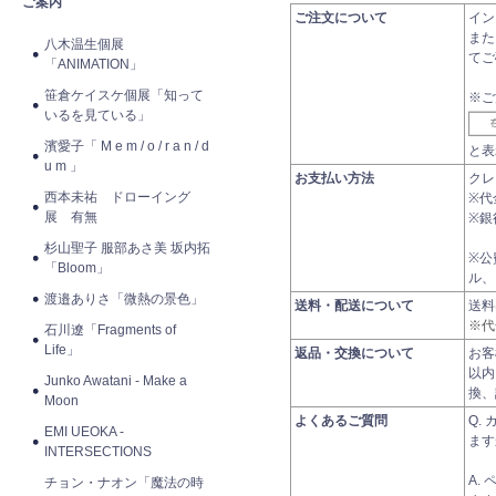
ご案内
ご注文について
イン
また
八木温生個展
てご
「ANIMATION」
笹倉ケイスケ個展「知って
※ご
いるを見ている」
濱愛子「 M e m / o / r a n / d
と表
u m 」
お支払い方法
クレ
西本未祐 ドローイング
※代
展 有無
※銀
杉山聖子 服部あさ美 坂内拓
※公
「Bloom」
ル、
渡邉ありさ「微熱の景色」
送料・配送について
送
※代
石川遼「Fragments of
Life」
返品・交換について
お客
以内
Junko Awatani - Make a
換、
Moon
よくあるご質問
Q.
EMI UEOKA -
ます
INTERSECTIONS
A.
チョン・ナオン「魔法の時