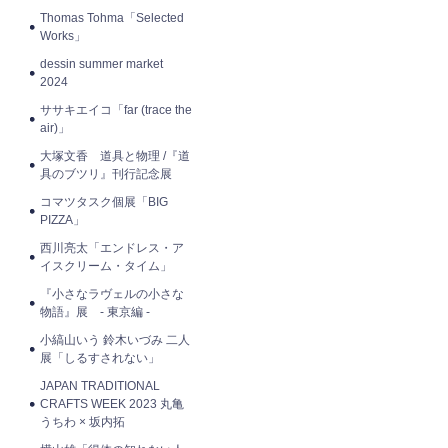
Thomas Tohma「Selected
Works」
dessin summer market
2024
ササキエイコ「far (trace the
air)」
大塚文香 道具と物理 /『道
具のブツリ』刊行記念展
コマツタスク個展「BIG
PIZZA」
西川亮太「エンドレス・ア
イスクリーム・タイム」
『小さなラヴェルの小さな
物語』展 - 東京編 -
小縞山いう 鈴木いづみ 二人
展「しるすされない」
JAPAN TRADITIONAL
CRAFTS WEEK 2023 丸亀
うちわ × 坂内拓