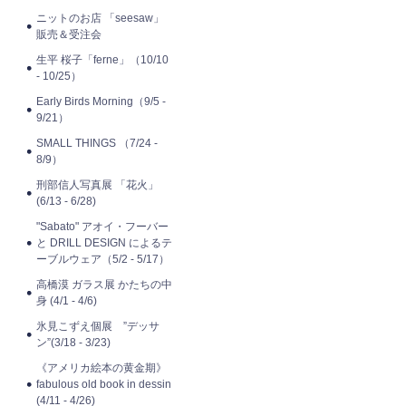
ニットのお店 「seesaw」
販売＆受注会
生平 桜子「ferne」（10/10
- 10/25）
Early Birds Morning（9/5 -
9/21）
SMALL THINGS （7/24 -
8/9）
刑部信人写真展 「花火」
(6/13 - 6/28)
"Sabato" アオイ・フーバー
と DRILL DESIGN によるテ
ーブルウェア（5/2 - 5/17）
高橋漠 ガラス展 かたちの中
身 (4/1 - 4/6)
氷見こずえ個展 ”デッサ
ン”(3/18 - 3/23)
《アメリカ絵本の黄金期》
fabulous old book in dessin
(4/11 - 4/26)