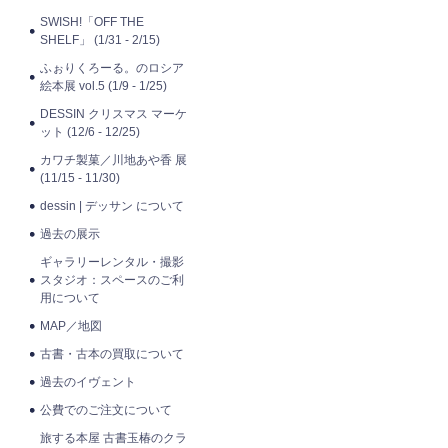
SWISH!「OFF THE
SHELF」 (1/31 - 2/15)
ふぉりくろーる。のロシア
絵本展 vol.5 (1/9 - 1/25)
DESSIN クリスマス マーケ
ット (12/6 - 12/25)
カワチ製菓／川地あや香 展
(11/15 - 11/30)
dessin | デッサン について
過去の展示
ギャラリーレンタル・撮影
スタジオ：スペースのご利
用について
MAP／地図
古書・古本の買取について
過去のイヴェント
公費でのご注文について
旅する本屋 古書玉椿のクラ