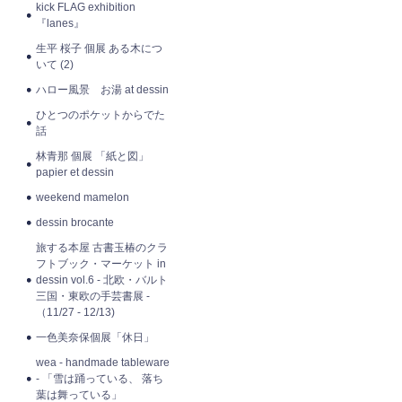
kick FLAG exhibition
『lanes』
生平 桜子 個展 ある木につ
いて (2)
ハロー風景 お湯 at dessin
ひとつのポケットからでた
話
林青那 個展 「紙と図」
papier et dessin
weekend mamelon
dessin brocante
旅する本屋 古書玉椿のクラ
フトブック・マーケット in
dessin vol.6 - 北欧・バルト
三国・東欧の手芸書展 -
（11/27 - 12/13)
一色美奈保個展「休日」
wea - handmade tableware
- 「雪は踊っている、 落ち
葉は舞っている」