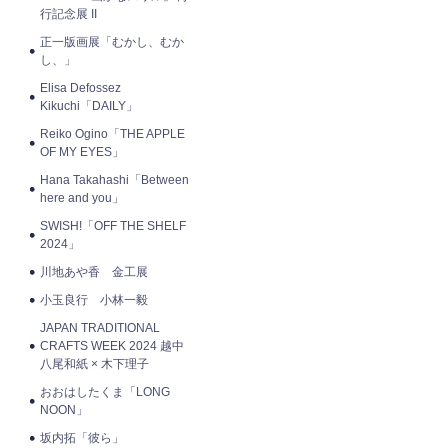
行記念展 II
正一版画展「むかし、むか
し、」
Elisa Defossez
Kikuchi「DAILY」
Reiko Ogino「THE APPLE
OF MY EYES」
Hana Takahashi「Between
here and you」
SWISH!「OFF THE SHELF
2024」
川地あや香 金工展
小玉良行 小林一毅
JAPAN TRADITIONAL
CRAFTS WEEK 2024 越中
八尾和紙 × 木下理子
おおはしたくま「LONG
NOON」
坂内拓「彼ら」