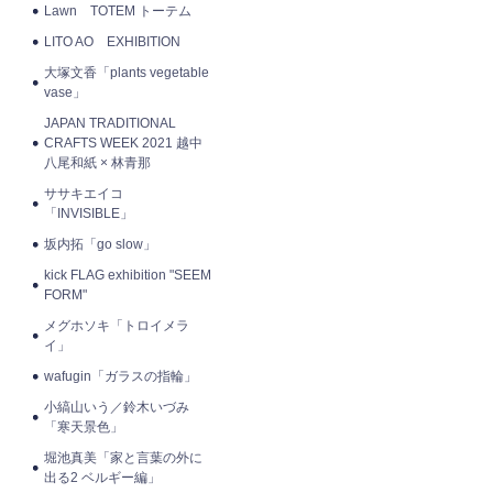
Lawn TOTEM トーテム
LITO AO EXHIBITION
大塚文香「plants vegetable
vase」
JAPAN TRADITIONAL
CRAFTS WEEK 2021 越中
八尾和紙 × 林青那
ササキエイコ
「INVISIBLE」
坂内拓「go slow」
kick FLAG exhibition "SEEM
FORM"
メグホソキ「トロイメラ
イ」
wafugin「ガラスの指輪」
小縞山いう／鈴木いづみ
「寒天景色」
堀池真美「家と言葉の外に
出る2 ベルギー編」