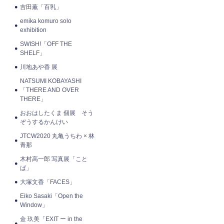
吉田薫「百乳」
emika komuro solo
exhibition
SWISH!「OFF THE
SHELF」
川地あや香 展
NATSUMI KOBAYASHI
「THERE AND OVER
THERE」
おおはしたくま 個展 そう
ぞうするかんけい
JTCW2020 丸亀うちわ × 林
青那
木村高一郎 写真展「こと
ば」
大塚文香「FACES」
Eiko Sasaki「Open the
Window」
金 玖美「EXIT ー in the