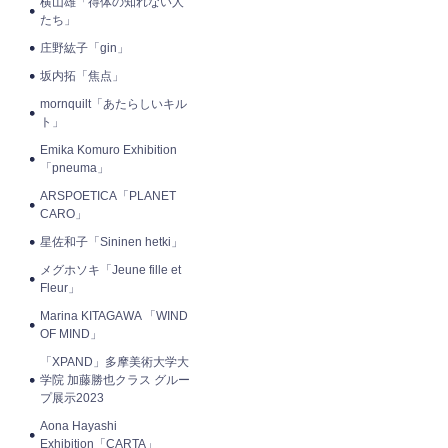
横山雄「得体の知れない人
たち」
庄野紘子「gin」
坂内拓「焦点」
mornquilt「あたらしいキル
ト」
Emika Komuro Exhibition
「pneuma」
ARSPOETICA「PLANET
CARO」
星佐和子「Sininen hetki」
メグホソキ「Jeune fille et
Fleur」
Marina KITAGAWA 「WIND
OF MIND」
「XPAND」多摩美術大学大
学院 加藤勝也クラス グルー
プ展示2023
Aona Hayashi
Exhibition「CARTA」