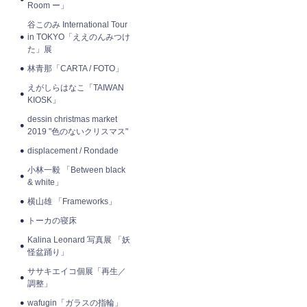
Room ー」
谷このみ International Tour
in TOKYO「ええのんみつけ
た」展
林青那「CARTA / FOTO」
えがしらはなこ「TAIWAN
KIOSK」
dessin christmas market
2019 "色のないクリスマス"
displacement / Rondade
小林一毅 「Between black
& white」
横山雄 「Frameworks」
トーカの寝床
Kalina Leonard 写真展 「妖
怪盆踊り」
ササキエイコ個展「再生／
調整」
wafugin「ガラスの指輪」