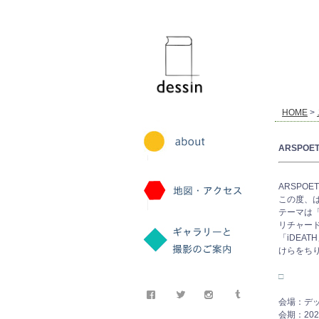
dessin
HOME
>
ARSPOETI
ARSPO
この度、
テーマは「fr
リチャー
「iDEA
けらをち
□
会場：デッサン
会期：20