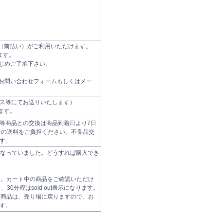
振込（前払い）がご利用いただけます。
ます。
じめご了承下さい。
お問い合わせフォームもしくはメー
ス等にてお送りいたします）
ます。
等商品との交換は商品到着日より7日
時の送料をご負担ください。不良品交
す。
t になっていました。どうすれば購入でき
い。カート中の商品をご確認いただけ
0分程はsold out表示になります。
の商品は、売り場に戻りますので、お
す。