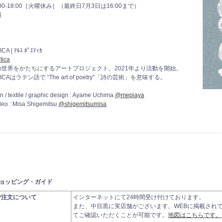
00-18:00［火曜休み］（最終日7月3日は16:00まで）
料
A | ｱﾙｽ ﾎﾟｴﾃｨｶ
tica
の世界をかたちにするアートプロジェクト。2021年より活動を開始。
TICAはラテン語で “The art of poetry”「詩の芸術」を意味する。
ion / textile / graphic design : Ayame Uchima
@mepiaya
deo : Misa Shigemitsu
@shigemitsumisa
ョッピング・ガイド
ご注文について
インターネットにて24時間受け付けております。
また、中目黒に実店舗がございます。WEBに掲載され
てご確認いただくことが可能です。
地図はこちらです。