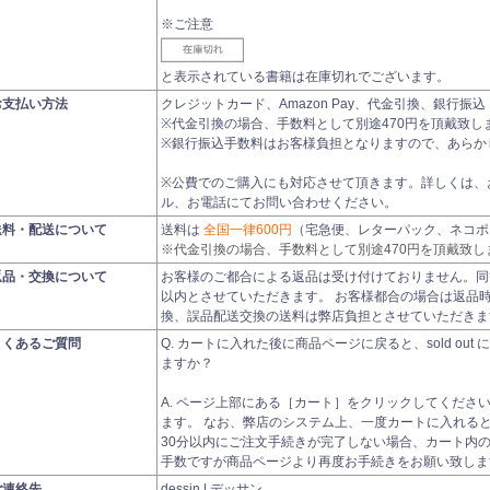
※ご注意
と表示されている書籍は在庫切れでございます。
お支払い方法
クレジットカード、Amazon Pay、代金引換、銀行
※代金引換の場合、手数料として別途470円を頂戴致し
※銀行振込手数料はお客様負担となりますので、あらか
※公費でのご購入にも対応させて頂きます。詳しくは、
ル、お電話にてお問い合わせください。
送料・配送について
送料は
全国一律600円
（宅急便、レターパック、ネコポ
※代金引換の場合、手数料として別途470円を頂戴致し
返品・交換について
お客様のご都合による返品は受け付けておりません。同
以内とさせていただきます。 お客様都合の場合は返品
換、誤品配送交換の送料は弊店負担とさせていただきま
よくあるご質問
Q. カートに入れた後に商品ページに戻ると、sold ou
ますか？
A. ページ上部にある［カート］をクリックしてくださ
ます。 なお、弊店のシステム上、一度カートに入れると、3
30分以内にご注文手続きが完了しない場合、カート内
手数ですが商品ページより再度お手続きをお願い致しま
ご連絡先
dessin | デッサン