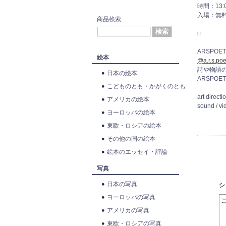
時間：13:
入場：無
商品検索
□
ARSPOETIC
絵本
@a.r.s.poe
詩や物語
日本の絵本
ARSPOE
こどものとも・かがくのとも
art direct
アメリカの絵本
sound / vi
ヨーロッパの絵本
東欧・ロシアの絵本
その他の国の絵本
絵本のエッセイ・評論
写真
日本の写真
シ
ヨーロッパの写真
アメリカの写真
東欧・ロシアの写真