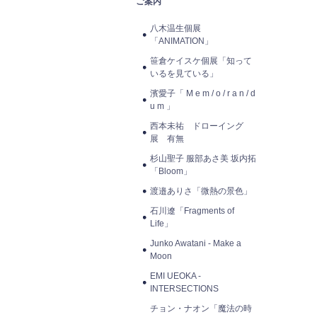
ご案内
八木温生個展
「ANIMATION」
笹倉ケイスケ個展「知って
いるを見ている」
濱愛子「 M e m / o / r a n / d
u m 」
西本未祐 ドローイング
展 有無
杉山聖子 服部あさ美 坂内拓
「Bloom」
渡邉ありさ「微熱の景色」
石川遼「Fragments of
Life」
Junko Awatani - Make a
Moon
EMI UEOKA -
INTERSECTIONS
チョン・ナオン「魔法の時