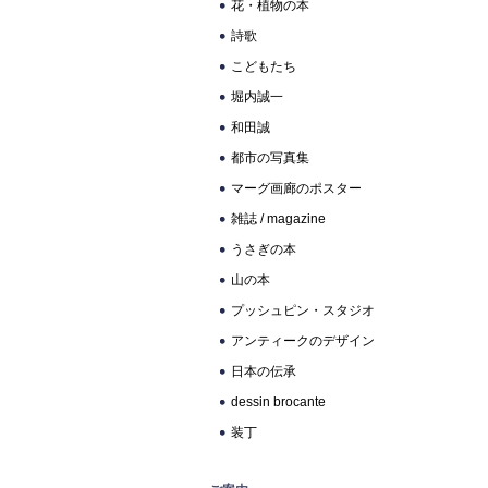
花・植物の本
詩歌
こどもたち
堀内誠一
和田誠
都市の写真集
マーグ画廊のポスター
雑誌 / magazine
うさぎの本
山の本
プッシュピン・スタジオ
アンティークのデザイン
日本の伝承
dessin brocante
装丁