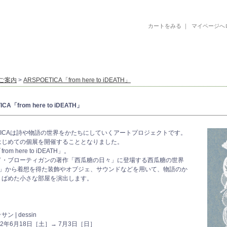
カートをみる
｜
マイページへ
古書 古本 絵本 美術書 デザイン書 絵本 イラストレーション 写真集
ご案内
>
ARSPOETICA「from here to iDEATH」
CA「from here to iDEATH」
ETICAは詩や物語の世界をかたちにしていくアートプロジェクトです。
はじめての個展を開催することとなりました。
om here to iDEATH」。
ド・ブローティガンの著作「西瓜糖の日々」に登場する西瓜糖の世界
TH」から着想を得た装飾やオブジェ、サウンドなどを用いて、物語のか
りばめた小さな部屋を演出します。
 | dessin
22年6月18日［土］→ 7月3日［日］