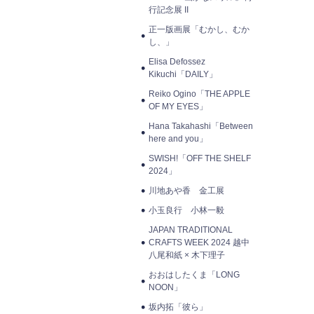
行記念展 II
正一版画展「むかし、むか
し、」
Elisa Defossez
Kikuchi「DAILY」
Reiko Ogino「THE APPLE
OF MY EYES」
Hana Takahashi「Between
here and you」
SWISH!「OFF THE SHELF
2024」
川地あや香 金工展
小玉良行 小林一毅
JAPAN TRADITIONAL
CRAFTS WEEK 2024 越中
八尾和紙 × 木下理子
おおはしたくま「LONG
NOON」
坂内拓「彼ら」