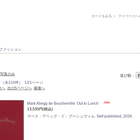
カートをみる
｜
マイページへ
古書 古本 絵本 美術書 デザイン書 絵本 イラストレーション 写真集
 ファッション
写真のみ
並び順：
 （全210件） 1/21ページ
次へ
次の5ページへ
最後へ
Mark Abegg de Boucherville: Out to Lunch
13,530円(税込)
マーク・アベッグ・ド・ブーシュヴィル. Self-published, 2026.