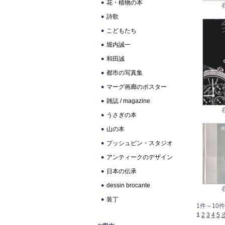
花・植物の本
詩歌
こどもたち
堀内誠一
和田誠
都市の写真集
マーグ画廊のポスター
雑誌 / magazine
うさぎの本
山の本
プッシュピン・スタジオ
アンティークのデザイン
日本の伝承
dessin brocante
装丁
1件～10件
1
2
3
4
5