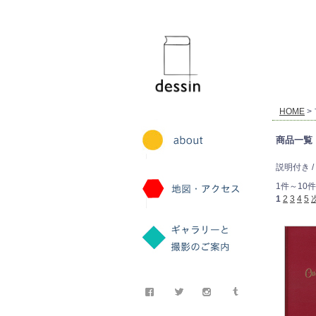
dessin
HOME
>
商品一覧
説明付き /
1件～10件
1
2
3
4
5