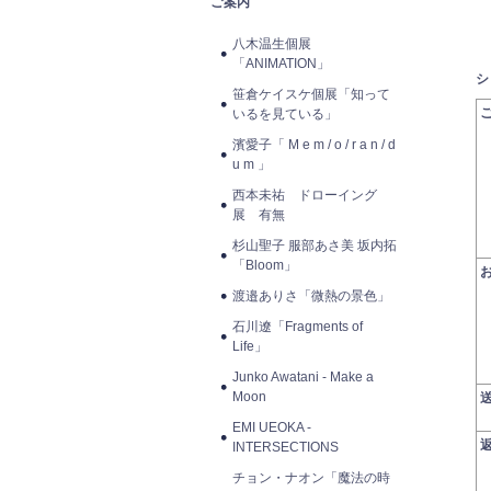
ご案内
八木温生個展
「ANIMATION」
シ
笹倉ケイスケ個展「知って
いるを見ている」
濱愛子「 M e m / o / r a n / d
u m 」
西本未祐 ドローイング
展 有無
杉山聖子 服部あさ美 坂内拓
「Bloom」
渡邉ありさ「微熱の景色」
石川遼「Fragments of
Life」
Junko Awatani - Make a
Moon
EMI UEOKA -
INTERSECTIONS
チョン・ナオン「魔法の時