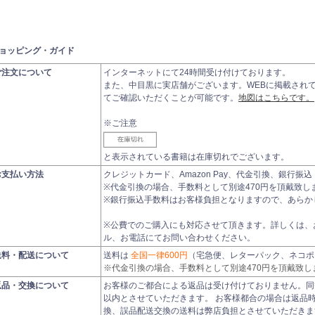
ョッピング・ガイド
ご注文について
インターネットにて24時間受け付けております。
また、中目黒に実店舗がございます。WEBに掲載され
てご確認いただくことが可能です。
地図はこちらです。
※ご注意
と表示されている書籍は在庫切れでございます。
お支払い方法
クレジットカード、Amazon Pay、代金引換、銀行
※代金引換の場合、手数料として別途470円を頂戴致し
※銀行振込手数料はお客様負担となりますので、あらか
※公費でのご購入にも対応させて頂きます。詳しくは、
ル、お電話にてお問い合わせください。
送料・配送について
送料は
全国一律600円
（宅急便、レターパック、ネコポ
※代金引換の場合、手数料として別途470円を頂戴致し
返品・交換について
お客様のご都合による返品は受け付けておりません。同
以内とさせていただきます。 お客様都合の場合は返品
換、誤品配送交換の送料は弊店負担とさせていただきま