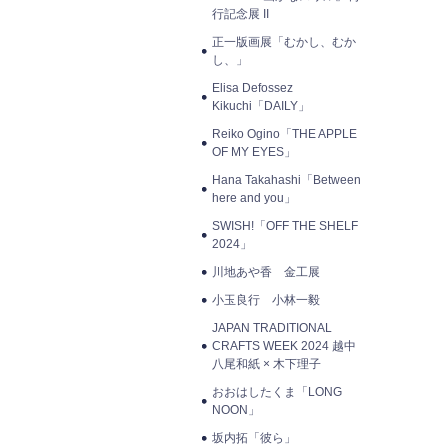
行記念展 II
正一版画展「むかし、むか
し、」
Elisa Defossez
Kikuchi「DAILY」
Reiko Ogino「THE APPLE
OF MY EYES」
Hana Takahashi「Between
here and you」
SWISH!「OFF THE SHELF
2024」
川地あや香 金工展
小玉良行 小林一毅
JAPAN TRADITIONAL
CRAFTS WEEK 2024 越中
八尾和紙 × 木下理子
おおはしたくま「LONG
NOON」
坂内拓「彼ら」