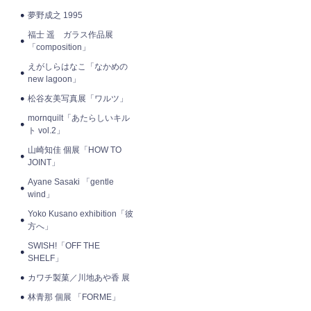
夢野成之 1995
福士 遥 ガラス作品展
「composition」
えがしらはなこ「なかめの
new lagoon」
松谷友美写真展「ワルツ」
mornquilt「あたらしいキル
ト vol.2」
山崎知佳 個展「HOW TO
JOINT」
Ayane Sasaki 「gentle
wind」
Yoko Kusano exhibition「彼
方へ」
SWISH!「OFF THE
SHELF」
カワチ製菓／川地あや香 展
林青那 個展 「FORME」