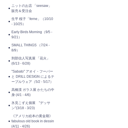
ニットのお店 「seesaw」
販売＆受注会
生平 桜子「ferne」（10/10
- 10/25）
Early Birds Morning（9/5 -
9/21）
SMALL THINGS （7/24 -
8/9）
刑部信人写真展 「花火」
(6/13 - 6/28)
"Sabato" アオイ・フーバー
と DRILL DESIGN によるテ
ーブルウェア（5/2 - 5/17）
高橋漠 ガラス展 かたちの中
身 (4/1 - 4/6)
氷見こずえ個展 ”デッサ
ン”(3/18 - 3/23)
《アメリカ絵本の黄金期》
fabulous old book in dessin
(4/11 - 4/26)