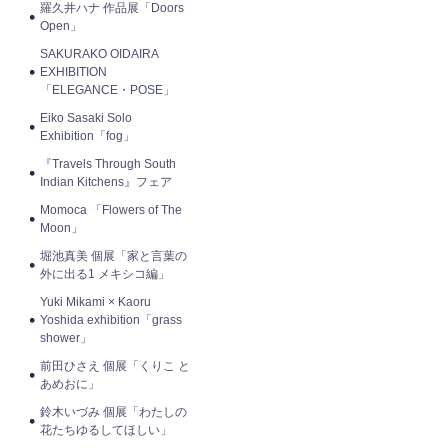
羅久井ハナ 作品展「Doors
Open」
SAKURAKO OIDAIRA
EXHIBITION
「ELEGANCE・POSE」
Eiko Sasaki Solo
Exhibition「fog」
『Travels Through South
Indian Kitchens』フェア
Momoca 「Flowers of The
Moon」
堀池真美 個展「家と言葉の
外に出る1 メキシコ編」
Yuki Mikami × Kaoru
Yoshida exhibition「grass
shower」
前田ひさえ 個展「くりこ と
あめおに」
鈴木いづみ 個展「わたしの
花たちゆるしてほしい」