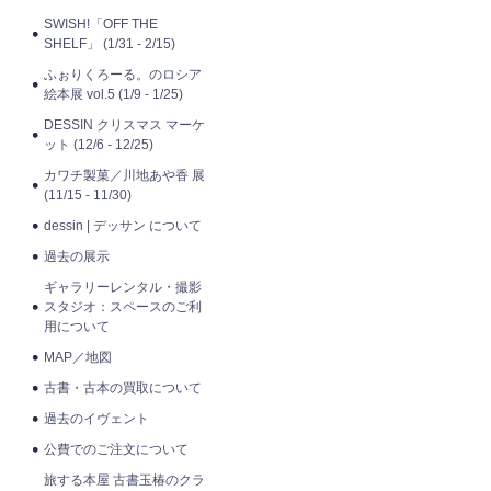
SWISH!「OFF THE
SHELF」 (1/31 - 2/15)
ふぉりくろーる。のロシア
絵本展 vol.5 (1/9 - 1/25)
DESSIN クリスマス マーケ
ット (12/6 - 12/25)
カワチ製菓／川地あや香 展
(11/15 - 11/30)
dessin | デッサン について
過去の展示
ギャラリーレンタル・撮影
スタジオ：スペースのご利
用について
MAP／地図
古書・古本の買取について
過去のイヴェント
公費でのご注文について
旅する本屋 古書玉椿のクラ