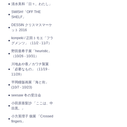
清水美和「日々。わたし」
SWISH!「OFF THE
SHELF」
DESSIN クリスマスマーケ
ット 2016
konpeki / 正田トモエ「フラ
グメンツ」（11/2 - 11/7）
野田亜希子展「heuristic」
（10/26 - 10/31）
川地あや香／カワチ製菓
「必要なもの」（11/19 -
11/28）
平岡瞳版画展「海と街」
(10/7 - 10/23)
seesaw 冬の受注会
小田原亜梨沙 「ここは、中
目黒。」
小方英理子 個展 「Crossed
fingers」