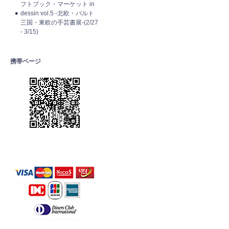
フトブック・マーケット in
dessin vol.5 -北欧・バルト
三国・東欧の手芸書展-(2/27
- 3/15)
携帯ページ