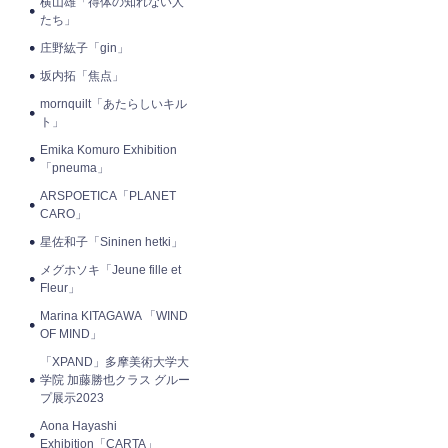
横山雄「得体の知れない人
たち」
庄野紘子「gin」
坂内拓「焦点」
mornquilt「あたらしいキル
ト」
Emika Komuro Exhibition
「pneuma」
ARSPOETICA「PLANET
CARO」
星佐和子「Sininen hetki」
メグホソキ「Jeune fille et
Fleur」
Marina KITAGAWA 「WIND
OF MIND」
「XPAND」多摩美術大学大
学院 加藤勝也クラス グルー
プ展示2023
Aona Hayashi
Exhibition「CARTA」