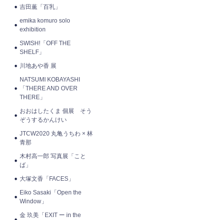
吉田薫「百乳」
emika komuro solo
exhibition
SWISH!「OFF THE
SHELF」
川地あや香 展
NATSUMI KOBAYASHI
「THERE AND OVER
THERE」
おおはしたくま 個展 そう
ぞうするかんけい
JTCW2020 丸亀うちわ × 林
青那
木村高一郎 写真展「こと
ば」
大塚文香「FACES」
Eiko Sasaki「Open the
Window」
金 玖美「EXIT ー in the