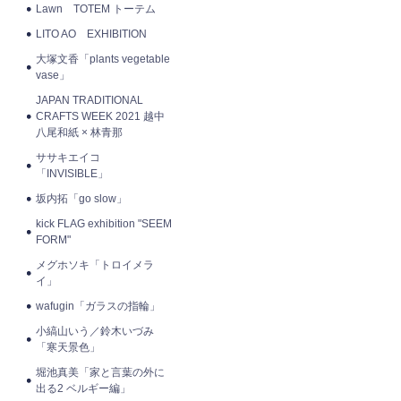
Lawn TOTEM トーテム
LITO AO EXHIBITION
大塚文香「plants vegetable
vase」
JAPAN TRADITIONAL
CRAFTS WEEK 2021 越中
八尾和紙 × 林青那
ササキエイコ
「INVISIBLE」
坂内拓「go slow」
kick FLAG exhibition "SEEM
FORM"
メグホソキ「トロイメラ
イ」
wafugin「ガラスの指輪」
小縞山いう／鈴木いづみ
「寒天景色」
堀池真美「家と言葉の外に
出る2 ベルギー編」