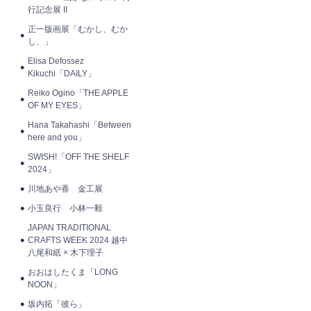
行記念展 II
正一版画展「むかし、むか
し、」
Elisa Defossez
Kikuchi「DAILY」
Reiko Ogino「THE APPLE
OF MY EYES」
Hana Takahashi「Between
here and you」
SWISH!「OFF THE SHELF
2024」
川地あや香 金工展
小玉良行 小林一毅
JAPAN TRADITIONAL
CRAFTS WEEK 2024 越中
八尾和紙 × 木下理子
おおはしたくま「LONG
NOON」
坂内拓「彼ら」