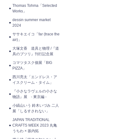
Thomas Tohma「Selected
Works」
dessin summer market
2024
ササキエイコ「far (trace the
air)」
大塚文香 道具と物理 /『道
具のブツリ』刊行記念展
コマツタスク個展「BIG
PIZZA」
西川亮太「エンドレス・ア
イスクリーム・タイム」
『小さなラヴェルの小さな
物語』展 - 東京編 -
小縞山いう 鈴木いづみ 二人
展「しるすされない」
JAPAN TRADITIONAL
CRAFTS WEEK 2023 丸亀
うちわ × 坂内拓