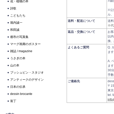
※銀
花・植物の本
詩歌
※公
ル、
こどもたち
送料・配送について
送
堀内誠一
※代
和田誠
返品・交換について
お客
以内
都市の写真集
換、
マーグ画廊のポスター
よくあるご質問
Q.
雑誌 / magazine
ます
うさぎの本
A.
山の本
ます
30
プッシュピン・スタジオ
手数
アンティークのデザイン
ご連絡先
des
〒15
日本の伝承
東京
dessin brocante
tel.
info
装丁