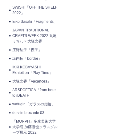
SWISH!「OFF THE SHELF
2022」
Eiko Sasaki「Fragments」
JAPAN TRADITIONAL
CRAFTS WEEK 2022 丸亀
うちわ × 大塚文香
庄野紘子「夜子」
坂内拓「border」
IKKI KOBAYASHI
Exhibition「Play Time」
大塚文香「Vacances」
ARSPOETICA「from here
to iDEATH」
wafugin「ガラスの指輪」
dessin brocante 03
「MORPH」多摩美術大学
大学院 加藤勝也クラスグル
ープ展示 2022