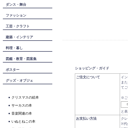
ダンス・舞台
ファッション
工芸・クラフト
建築・インテリア
料理・暮し
図鑑・教育・図案集
ショッピング・ガイド
ポスター
ご注文について
イン
グッズ・オブジェ
また
てご
クリスマスの絵本
※ご
サーカスの本
と表
音楽関連の本
お支払い方法
クレ
いぬとねこの本
※代