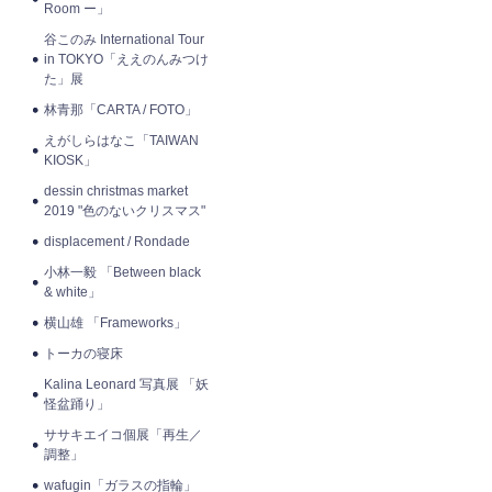
Room ー」
谷このみ International Tour
in TOKYO「ええのんみつけ
た」展
林青那「CARTA / FOTO」
えがしらはなこ「TAIWAN
KIOSK」
dessin christmas market
2019 "色のないクリスマス"
displacement / Rondade
小林一毅 「Between black
& white」
横山雄 「Frameworks」
トーカの寝床
Kalina Leonard 写真展 「妖
怪盆踊り」
ササキエイコ個展「再生／
調整」
wafugin「ガラスの指輪」