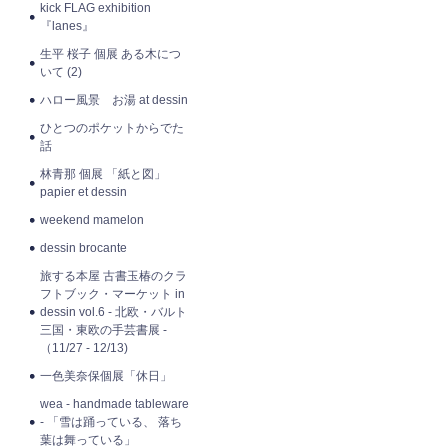
kick FLAG exhibition
『lanes』
生平 桜子 個展 ある木につ
いて (2)
ハロー風景 お湯 at dessin
ひとつのポケットからでた
話
林青那 個展 「紙と図」
papier et dessin
weekend mamelon
dessin brocante
旅する本屋 古書玉椿のクラ
フトブック・マーケット in
dessin vol.6 - 北欧・バルト
三国・東欧の手芸書展 -
（11/27 - 12/13)
一色美奈保個展「休日」
wea - handmade tableware
- 「雪は踊っている、 落ち
葉は舞っている」