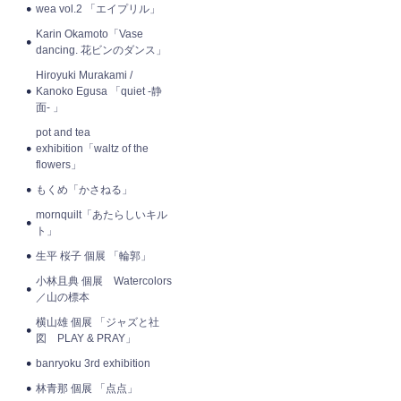
wea vol.2 「エイプリル」
Karin Okamoto「Vase
dancing. 花ビンのダンス」
Hiroyuki Murakami /
Kanoko Egusa 「quiet -静
面- 」
pot and tea
exhibition「waltz of the
flowers」
もくめ「かさねる」
mornquilt「あたらしいキル
ト」
生平 桜子 個展 「輪郭」
小林且典 個展 Watercolors
／山の標本
横山雄 個展 「ジャズと社
図 PLAY & PRAY」
banryoku 3rd exhibition
林青那 個展 「点点」