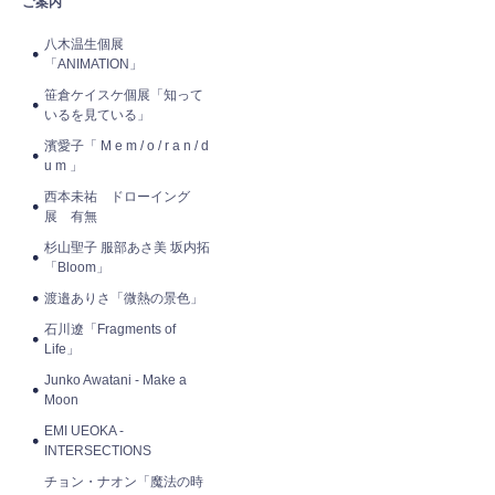
ご案内
八木温生個展
「ANIMATION」
笹倉ケイスケ個展「知って
いるを見ている」
濱愛子「 M e m / o / r a n / d
u m 」
西本未祐 ドローイング
展 有無
杉山聖子 服部あさ美 坂内拓
「Bloom」
渡邉ありさ「微熱の景色」
石川遼「Fragments of
Life」
Junko Awatani - Make a
Moon
EMI UEOKA -
INTERSECTIONS
チョン・ナオン「魔法の時