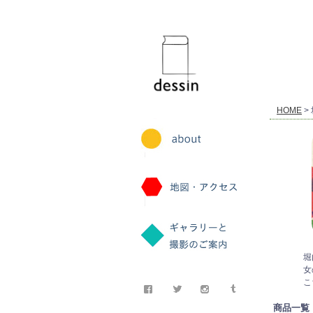
dessin
HOME
>
堀
女
こ
商品一覧