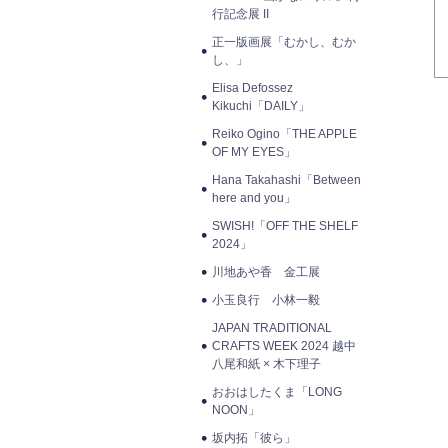
行記念展 II
正一版画展「むかし、むか
し、」
Elisa Defossez
Kikuchi「DAILY」
Reiko Ogino「THE APPLE
OF MY EYES」
Hana Takahashi「Between
here and you」
SWISH!「OFF THE SHELF
2024」
川地あや香 金工展
小玉良行 小林一毅
JAPAN TRADITIONAL
CRAFTS WEEK 2024 越中
八尾和紙 × 木下理子
おおはしたくま「LONG
NOON」
坂内拓「彼ら」