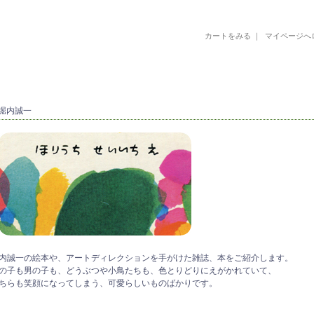
カートをみる
｜
マイページへ
古書 古本 絵本 美術書 デザイン書 絵本 イラストレーション 写真集
 堀内誠一
内誠一の絵本や、アートディレクションを手がけた雑誌、本をご紹介します。
の子も男の子も、どうぶつや小鳥たちも、色とりどりにえがかれていて、
ちらも笑顔になってしまう、可愛らしいものばかりです。