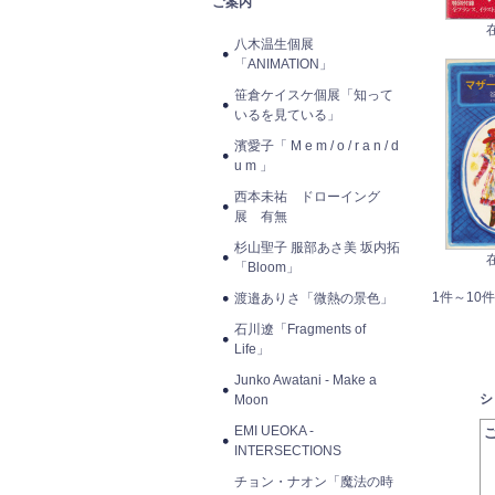
ご案内
八木温生個展
「ANIMATION」
笹倉ケイスケ個展「知って
いるを見ている」
濱愛子「 M e m / o / r a n / d
u m 」
西本未祐 ドローイング
展 有無
杉山聖子 服部あさ美 坂内拓
「Bloom」
1件～10件
渡邉ありさ「微熱の景色」
石川遼「Fragments of
Life」
Junko Awatani - Make a
シ
Moon
EMI UEOKA -
INTERSECTIONS
チョン・ナオン「魔法の時