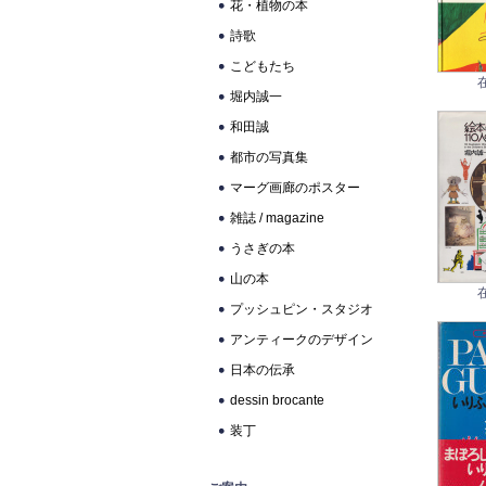
花・植物の本
詩歌
こどもたち
堀内誠一
和田誠
都市の写真集
マーグ画廊のポスター
雑誌 / magazine
うさぎの本
山の本
プッシュピン・スタジオ
アンティークのデザイン
日本の伝承
dessin brocante
装丁