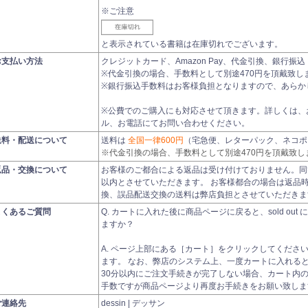
※ご注意
と表示されている書籍は在庫切れでございます。
お支払い方法
クレジットカード、Amazon Pay、代金引換、銀行
※代金引換の場合、手数料として別途470円を頂戴致し
※銀行振込手数料はお客様負担となりますので、あらか
※公費でのご購入にも対応させて頂きます。詳しくは、
ル、お電話にてお問い合わせください。
送料・配送について
送料は
全国一律600円
（宅急便、レターパック、ネコポ
※代金引換の場合、手数料として別途470円を頂戴致し
返品・交換について
お客様のご都合による返品は受け付けておりません。同
以内とさせていただきます。 お客様都合の場合は返品
換、誤品配送交換の送料は弊店負担とさせていただきま
よくあるご質問
Q. カートに入れた後に商品ページに戻ると、sold ou
ますか？
A. ページ上部にある［カート］をクリックしてくださ
ます。 なお、弊店のシステム上、一度カートに入れると、3
30分以内にご注文手続きが完了しない場合、カート内
手数ですが商品ページより再度お手続きをお願い致しま
ご連絡先
dessin | デッサン