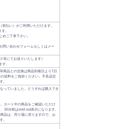
振込（前払い）がご利用いただけます。
ます。
じめご了承下さい。
お問い合わせフォームもしくはメー
ス等にてお送りいたします）
ます。
等商品との交換は商品到着日より7日
時の送料をご負担ください。不良品交
す。
t になっていました。どうすれば購入でき
い。カート中の商品をご確認いただけ
0分程はsold out表示になります。
の商品は、売り場に戻りますので、お
す。