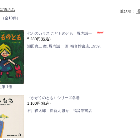
写真のみ
並び順：
 （全10件）
七わのカラス こどものとも 堀内誠一
5,280円(税込)
瀬田貞二 案. 堀内誠一 画. 福音館書店, 1959.
在庫 1冊
〈かがくのとも〉シリーズ各巻
1,100円(税込)
谷川俊太郎 長新太 ほか 福音館書店