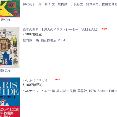
神沢利子、岸田衿子 文 堀内誠一、長新太、鈴木康司、佐藤忠良
在庫切れ
絵本の世界 110人のイラストレーター Vol.1&Vol.2
9,900円(税込)
堀内誠一 編. 福音館書店, 2004.
在庫切れ
いりふねパリガイド
6,160円(税込)
ベルナール・ベロー 編. 堀内誠一 美術. 草思社, 1976. Second Editio