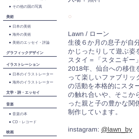
その他の国の写真
○
美術
日本の美術
Lawn / ローン
海外の美術
生後６か月の息子が自
美術のエッセイ・評論
かじったりして遊ぶ姿
グラフィックデザイン
スタイ＝「スタニギー
イラストレーション
2018年、仙台への移
日本のイラストレーター
って楽しいファブリック
海外のイラストレーター
の活動を本格的にスタ
文学・詩・エッセイ
の触れ合いや、そこか
った親と子の豊かな関
音楽
制作しています。
音楽の本
CD・レコード
instagram:
@lawn_by
映画