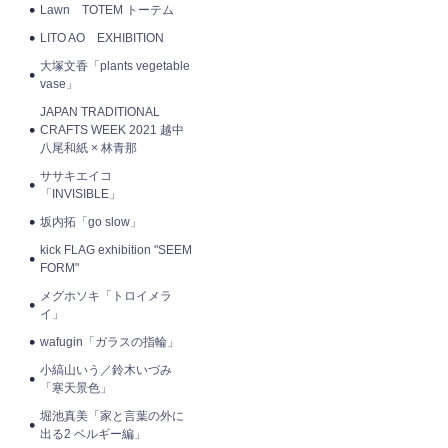
Lawn TOTEM トーテム
LITO AO EXHIBITION
大塚文香「plants vegetable
vase」
JAPAN TRADITIONAL
CRAFTS WEEK 2021 越中
八尾和紙 × 林青那
ササキエイコ
「INVISIBLE」
坂内拓「go slow」
kick FLAG exhibition "SEEM
FORM"
メグホソキ「トロイメラ
イ」
wafugin「ガラスの指輪」
小縞山いう／鈴木いづみ
「寒天景色」
堀池真美「家と言葉の外に
出る2 ベルギー編」