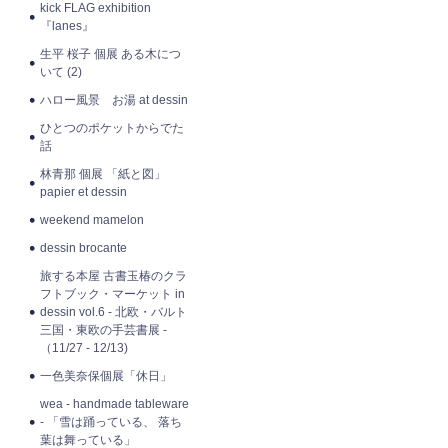
kick FLAG exhibition
『lanes』
生平 桜子 個展 ある木につ
いて (2)
ハロー風景 お湯 at dessin
ひとつのポケットからでた
話
林青那 個展 「紙と図」
papier et dessin
weekend mamelon
dessin brocante
旅する本屋 古書玉椿のクラ
フトブック・マーケット in
dessin vol.6 - 北欧・バルト
三国・東欧の手芸書展 -
（11/27 - 12/13)
一色美奈保個展「休日」
wea - handmade tableware
- 「雪は踊っている、 落ち
葉は舞っている」