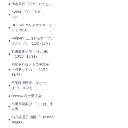
清水美和「日々。わたし」
SWISH!「OFF THE
SHELF」
DESSIN クリスマスマーケ
ット 2016
konpeki / 正田トモエ「フラ
グメンツ」（11/2 - 11/7）
野田亜希子展「heuristic」
（10/26 - 10/31）
川地あや香／カワチ製菓
「必要なもの」（11/19 -
11/28）
平岡瞳版画展「海と街」
(10/7 - 10/23)
seesaw 冬の受注会
小田原亜梨沙 「ここは、中
目黒。」
小方英理子 個展 「Crossed
fingers」