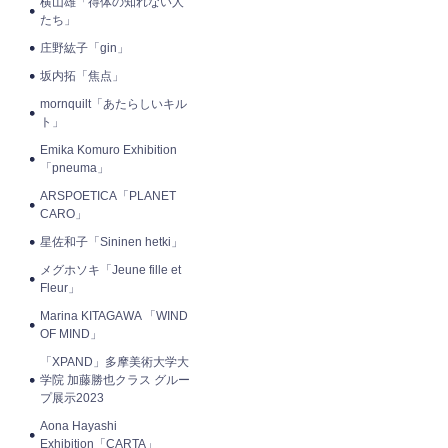
横山雄「得体の知れない人
たち」
庄野紘子「gin」
坂内拓「焦点」
mornquilt「あたらしいキル
ト」
Emika Komuro Exhibition
「pneuma」
ARSPOETICA「PLANET
CARO」
星佐和子「Sininen hetki」
メグホソキ「Jeune fille et
Fleur」
Marina KITAGAWA 「WIND
OF MIND」
「XPAND」多摩美術大学大
学院 加藤勝也クラス グルー
プ展示2023
Aona Hayashi
Exhibition「CARTA」