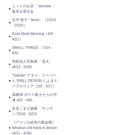
ニットのお店 「seesaw」
販売＆受注会
生平 桜子「ferne」（10/10
- 10/25）
Early Birds Morning（9/5 -
9/21）
SMALL THINGS （7/24 -
8/9）
刑部信人写真展 「花火」
(6/13 - 6/28)
"Sabato" アオイ・フーバー
と DRILL DESIGN によるテ
ーブルウェア（5/2 - 5/17）
高橋漠 ガラス展 かたちの中
身 (4/1 - 4/6)
氷見こずえ個展 ”デッサ
ン”(3/18 - 3/23)
《アメリカ絵本の黄金期》
fabulous old book in dessin
(4/11 - 4/26)