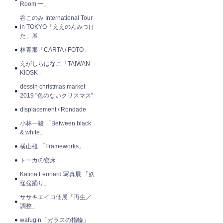
Room ー」
谷このみ International Tour
in TOKYO「ええのんみつけ
た」展
林青那「CARTA / FOTO」
えがしらはなこ「TAIWAN
KIOSK」
dessin christmas market
2019 "色のないクリスマス"
displacement / Rondade
小林一毅 「Between black
& white」
横山雄 「Frameworks」
トーカの寝床
Kalina Leonard 写真展 「妖
怪盆踊り」
ササキエイコ個展「再生／
調整」
wafugin「ガラスの指輪」