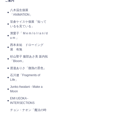
ご案内
八木温生個展
「ANIMATION」
笹倉ケイスケ個展「知って
いるを見ている」
濱愛子「 M e m / o / r a n / d
u m 」
西本未祐 ドローイング
展 有無
杉山聖子 服部あさ美 坂内拓
「Bloom」
渡邉ありさ「微熱の景色」
石川遼「Fragments of
Life」
Junko Awatani - Make a
Moon
EMI UEOKA -
INTERSECTIONS
チョン・ナオン「魔法の時