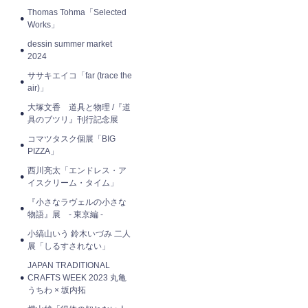
Thomas Tohma「Selected
Works」
dessin summer market
2024
ササキエイコ「far (trace the
air)」
大塚文香 道具と物理 /『道
具のブツリ』刊行記念展
コマツタスク個展「BIG
PIZZA」
西川亮太「エンドレス・ア
イスクリーム・タイム」
『小さなラヴェルの小さな
物語』展 - 東京編 -
小縞山いう 鈴木いづみ 二人
展「しるすされない」
JAPAN TRADITIONAL
CRAFTS WEEK 2023 丸亀
うちわ × 坂内拓