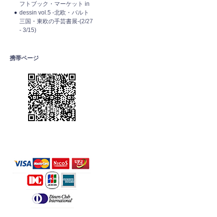
フトブック・マーケット in
dessin vol.5 -北欧・バルト
三国・東欧の手芸書展-(2/27
- 3/15)
携帯ページ