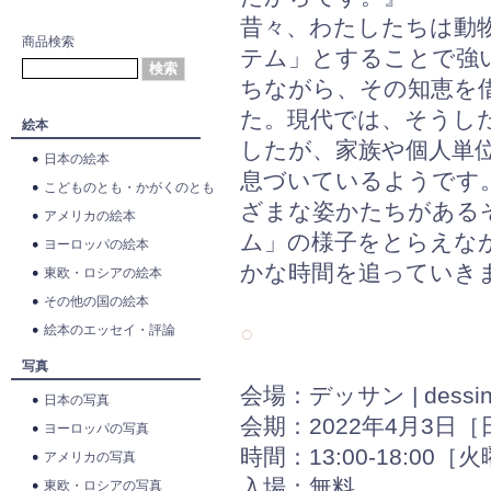
昔々、わたしたちは動
商品検索
テム」とすることで強
ちながら、その知恵を
た。現代では、そうし
絵本
したが、家族や個人単
日本の絵本
息づいているようです
こどものとも・かがくのとも
ざまな姿かたちがある
アメリカの絵本
ム」の様子をとらえな
ヨーロッパの絵本
かな時間を追っていき
東欧・ロシアの絵本
その他の国の絵本
○
絵本のエッセイ・評論
写真
会場：デッサン | dessi
日本の写真
会期：2022年4月3日［
ヨーロッパの写真
時間：13:00-18:00［
アメリカの写真
入場：無料
東欧・ロシアの写真