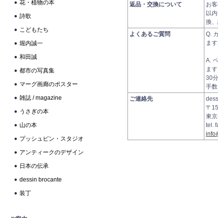
花・植物の本
返品・交換について
お客
以内
詩歌
換、
こどもたち
よくあるご質問
Q.
ます
堀内誠一
和田誠
A.
ます
都市の写真集
30
マーグ画廊のポスター
手数
雑誌 / magazine
ご連絡先
des
〒15
うさぎの本
東京
山の本
tel.
info
プッシュピン・スタジオ
アンティークのデザイン
日本の伝承
dessin brocante
装丁