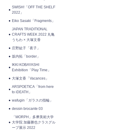
SWISH!「OFF THE SHELF
2022」
Eiko Sasaki「Fragments」
JAPAN TRADITIONAL
CRAFTS WEEK 2022 丸亀
うちわ × 大塚文香
庄野紘子「夜子」
坂内拓「border」
IKKI KOBAYASHI
Exhibition「Play Time」
大塚文香「Vacances」
ARSPOETICA「from here
to iDEATH」
wafugin「ガラスの指輪」
dessin brocante 03
「MORPH」多摩美術大学
大学院 加藤勝也クラスグル
ープ展示 2022