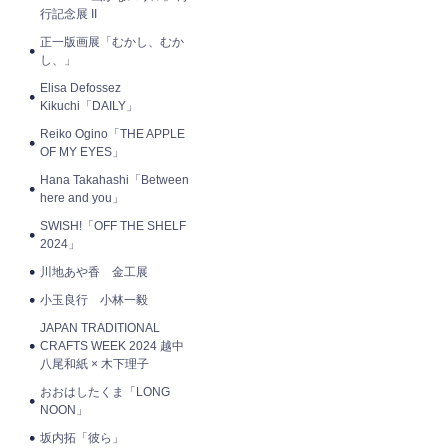
行記念展 II
正一版画展「むかし、むか
し、」
Elisa Defossez
Kikuchi「DAILY」
Reiko Ogino「THE APPLE
OF MY EYES」
Hana Takahashi「Between
here and you」
SWISH!「OFF THE SHELF
2024」
川地あや香 金工展
小玉良行 小林一毅
JAPAN TRADITIONAL
CRAFTS WEEK 2024 越中
八尾和紙 × 木下理子
おおはしたくま「LONG
NOON」
坂内拓「彼ら」