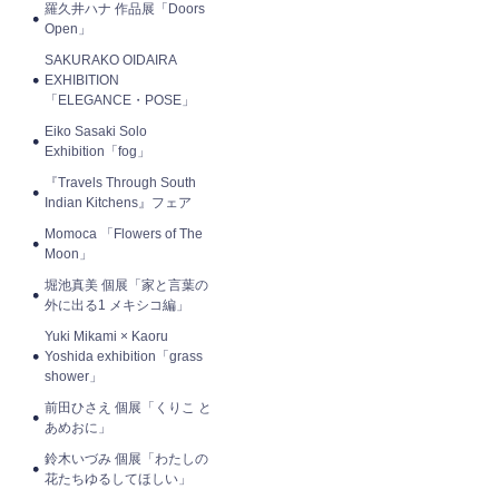
羅久井ハナ 作品展「Doors
Open」
SAKURAKO OIDAIRA
EXHIBITION
「ELEGANCE・POSE」
Eiko Sasaki Solo
Exhibition「fog」
『Travels Through South
Indian Kitchens』フェア
Momoca 「Flowers of The
Moon」
堀池真美 個展「家と言葉の
外に出る1 メキシコ編」
Yuki Mikami × Kaoru
Yoshida exhibition「grass
shower」
前田ひさえ 個展「くりこ と
あめおに」
鈴木いづみ 個展「わたしの
花たちゆるしてほしい」