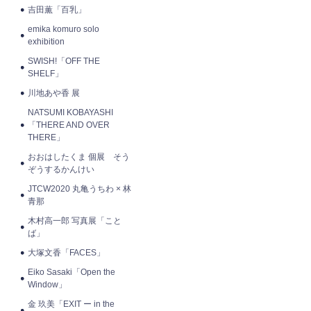
吉田薫「百乳」
emika komuro solo
exhibition
SWISH!「OFF THE
SHELF」
川地あや香 展
NATSUMI KOBAYASHI
「THERE AND OVER
THERE」
おおはしたくま 個展 そう
ぞうするかんけい
JTCW2020 丸亀うちわ × 林
青那
木村高一郎 写真展「こと
ば」
大塚文香「FACES」
Eiko Sasaki「Open the
Window」
金 玖美「EXIT ー in the