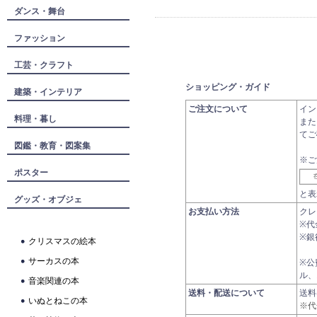
ダンス・舞台
ファッション
工芸・クラフト
ショッピング・ガイド
建築・インテリア
ご注文について
イン
料理・暮し
また
てご
図鑑・教育・図案集
※ご
ポスター
と表
グッズ・オブジェ
お支払い方法
クレ
※代
※銀
クリスマスの絵本
サーカスの本
※公
ル、
音楽関連の本
送料・配送について
送
いぬとねこの本
※代