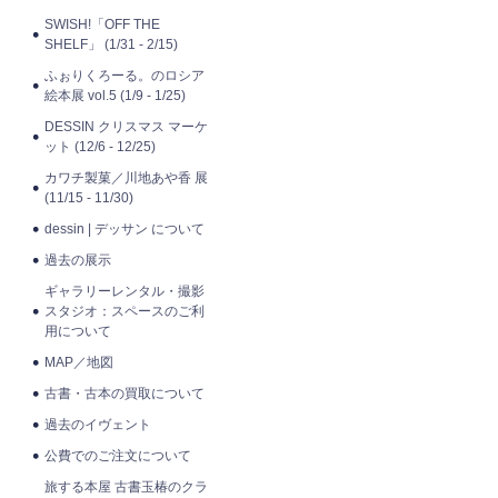
SWISH!「OFF THE
SHELF」 (1/31 - 2/15)
ふぉりくろーる。のロシア
絵本展 vol.5 (1/9 - 1/25)
DESSIN クリスマス マーケ
ット (12/6 - 12/25)
カワチ製菓／川地あや香 展
(11/15 - 11/30)
dessin | デッサン について
過去の展示
ギャラリーレンタル・撮影
スタジオ：スペースのご利
用について
MAP／地図
古書・古本の買取について
過去のイヴェント
公費でのご注文について
旅する本屋 古書玉椿のクラ