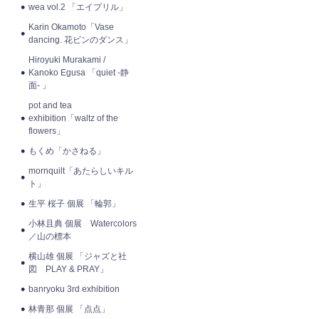
wea vol.2 「エイプリル」
Karin Okamoto「Vase
dancing. 花ビンのダンス」
Hiroyuki Murakami /
Kanoko Egusa 「quiet -静
面- 」
pot and tea
exhibition「waltz of the
flowers」
もくめ「かさねる」
mornquilt「あたらしいキル
ト」
生平 桜子 個展 「輪郭」
小林且典 個展 Watercolors
／山の標本
横山雄 個展 「ジャズと社
図 PLAY & PRAY」
banryoku 3rd exhibition
林青那 個展 「点点」