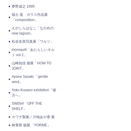
夢野成之 1995
福士 遥 ガラス作品展
「composition」
えがしらはなこ「なかめの
new lagoon」
松谷友美写真展「ワルツ」
mornquilt「あたらしいキル
ト vol.2」
山崎知佳 個展「HOW TO
JOINT」
Ayane Sasaki 「gentle
wind」
Yoko Kusano exhibition「彼
方へ」
SWISH!「OFF THE
SHELF」
カワチ製菓／川地あや香 展
林青那 個展 「FORME」