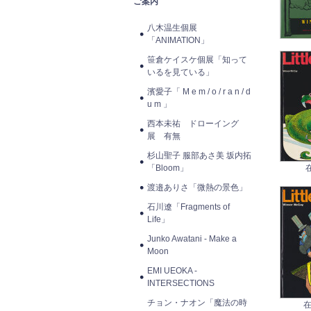
ご案内
八木温生個展
「ANIMATION」
笹倉ケイスケ個展「知って
いるを見ている」
濱愛子「 M e m / o / r a n / d
u m 」
西本未祐 ドローイング
展 有無
杉山聖子 服部あさ美 坂内拓
「Bloom」
渡邉ありさ「微熱の景色」
石川遼「Fragments of
Life」
Junko Awatani - Make a
Moon
EMI UEOKA -
INTERSECTIONS
チョン・ナオン「魔法の時
在