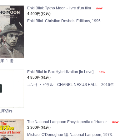
Enki Bilal: Tykho Moon - livre d'un film
4,400円(税込)
Enki Bilal. Christian Desbois Editions, 1996.
庫 1 冊
Enki Bilal in Box Hybridization [In Love]
4,950円(税込)
エンキ・ビラル CHANEL NEXUS HALL 2016年
在庫切れ
The National Lampoon Encyclopedia of Humor
3,300円(税込)
Michael O'Donoghue 編. National Lampoon, 1973.