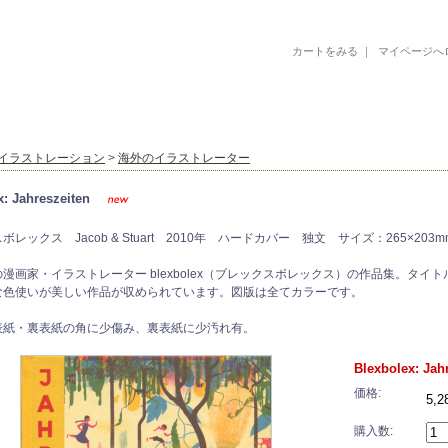
カートをみる
｜
マイページへ
古書 古本 絵本 美術書 デザイン書 絵本 イラストレーション 写真集
イラストレーション
>
海外のイラストレーター
x: Jahreszeiten
レックス Jacob & Stuart 2010年 ハードカバー 独文 サイズ：265×203m
漫画家・イラストレーター blexbolex（ブレックスボレックス）の作品集。タ
な色使いが美しい作品が収められています。図版は全てカラーです。
表紙・裏表紙の角に少傷み、裏表紙に少汚れ有。
Blexbolex: Jah
価格:
5,
購入数: