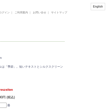
English
ログイン
｜
ご利用案内
｜
お問い合せ
｜
サイトマップ
m
イトルは「季節」。短いテキストとシルクスクリーン
reszeiten
280円 (税込)
冊