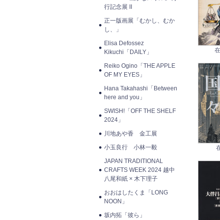
行記念展 II
正一版画展「むかし、むか
し、」
Elisa Defossez
在
Kikuchi「DAILY」
Reiko Ogino「THE APPLE
OF MY EYES」
Hana Takahashi「Between
here and you」
SWISH!「OFF THE SHELF
2024」
川地あや香 金工展
小玉良行 小林一毅
JAPAN TRADITIONAL
CRAFTS WEEK 2024 越中
八尾和紙 × 木下理子
おおはしたくま「LONG
NOON」
坂内拓「彼ら」