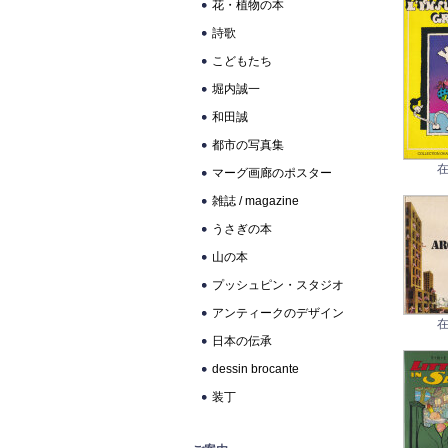
花・植物の本
詩歌
こどもたち
堀内誠一
和田誠
都市の写真集
在
マーグ画廊のポスター
雑誌 / magazine
うさぎの本
山の本
プッシュピン・スタジオ
アンティークのデザイン
在
日本の伝承
dessin brocante
装丁